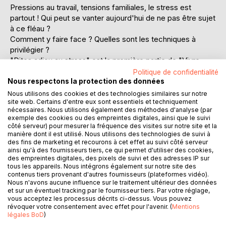
Pressions au travail, tensions familiales, le stress est
partout ! Qui peut se vanter aujourd'hui de ne pas être sujet
à ce fléau ?
Comment y faire face ? Quelles sont les techniques à
privilégier ?
"Dites adieu au stress" est la première partie de "Vivre
mieux sans STRESS ".
Politique de confidentialité
Cet ouvrage vous propose de découvrir des méthodes et
Nous respectons la protection des données
remèdes naturels, simples, rapides et efficaces afin de
Nous utilisons des cookies et des technologies similaires sur notre
site web. Certains d'entre eux sont essentiels et techniquement
vous permettre de gérer et de surmonter votre stress pour
nécessaires. Nous utilisons également des méthodes d'analyse (par
une meilleure qualité de vie.
exemple des cookies ou des empreintes digitales, ainsi que le suivi
côté serveur) pour mesurer la fréquence des visites sur notre site et la
Sommaire :
manière dont il est utilisé. Nous utilisons des technologies de suivi à
des fins de marketing et recourons à cet effet au suivi côté serveur
ainsi qu'à des fournisseurs tiers, ce qui permet d'utiliser des cookies,
Qu'est-ce que le stress ?
des empreintes digitales, des pixels de suivi et des adresses IP sur
Causes, manifestations et phases du stress
tous les appareils. Nous intégrons également sur notre site des
contenus tiers provenant d'autres fournisseurs (plateformes vidéo).
Effets sur la santé
Nous n'avons aucune influence sur le traitement ultérieur des données
Quand et qui consulter ?
et sur un éventuel tracking par le fournisseur tiers. Par votre réglage,
Identifier la source de son stress
vous acceptez les processus décrits ci-dessus. Vous pouvez
révoquer votre consentement avec effet pour l'avenir. (
Mentions
Techniques et remèdes naturels contre le stress
légales BoD
)
1 EXPRIMEZ VOTRE STRESS