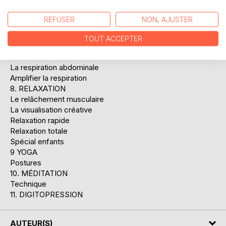
2. ATTITUDE
3. GÉREZ VOTRE TEMPS
REFUSER
NON, AJUSTER
4. DÉCOMPRESSEZ !
5. HYGIÈNE DE VIE
TOUT ACCEPTER
6. ALIMENTATION
7. RESPIRATION
La respiration abdominale
Amplifier la respiration
8. RELAXATION
Le relâchement musculaire
La visualisation créative
Relaxation rapide
Relaxation totale
Spécial enfants
9 YOGA
Postures
10. MÉDITATION
Technique
11. DIGITOPRESSION
AUTEUR(S)