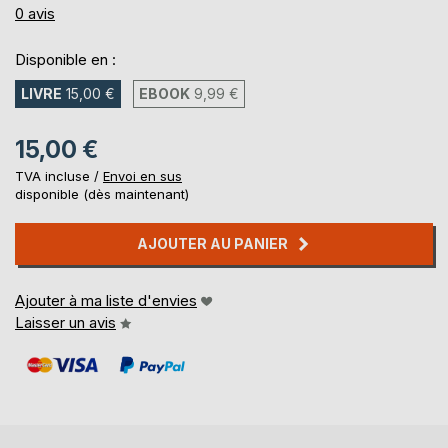
0%
0
avis
Disponible en :
LIVRE
15,00 €
EBOOK
9,99 €
15,00 €
TVA incluse /
Envoi en sus
disponible (dès maintenant)
AJOUTER AU PANIER
Ajouter à ma liste d'envies
Laisser un avis