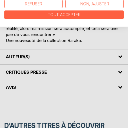
REFUSER
NON, AJUSTER
comme un carnet de route de la réussite. Ce livre est
destiné à tous, car l’atteinte de nos objectifs est commune
TOUT ACCEPTER
à chacun. Si, après avoir lu ce livre, vous réalisez que tout
est possible et que vous pouvez faire de vos rêves une
réalité, alors ma mission sera accomplie, et cela sera une
joie de vous rencontrer »
Une nouveauté de la collection Baraka.
AUTEUR(S)
CRITIQUES PRESSE
AVIS
D’AUTRES TITRES À DÉCOUVRIR