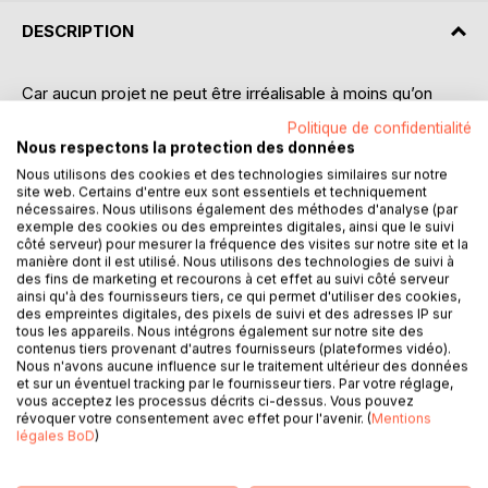
DESCRIPTION
Car aucun projet ne peut être irréalisable à moins qu’on
décide nous-mêmes que cela l’est, cet ouvrage, aisé à lire
Politique de confidentialité
et à comprendre, est là pour vous aider !
Nous respectons la protection des données
Nous utilisons des cookies et des technologies similaires sur notre
« Il est important d’évoluer dans sa vie et de ne pas
site web. Certains d'entre eux sont essentiels et techniquement
stagner pendant plusieurs années pour au final se rendre
nécessaires. Nous utilisons également des méthodes d'analyse (par
exemple des cookies ou des empreintes digitales, ainsi que le suivi
compte qu’on a perdu un temps précieux. Il y a quelques
côté serveur) pour mesurer la fréquence des visites sur notre site et la
années, j’ai eu une grosse prise de conscience sur
manière dont il est utilisé. Nous utilisons des technologies de suivi à
beaucoup de sujets, aussi bien personnellement que
des fins de marketing et recourons à cet effet au suivi côté serveur
ainsi qu'à des fournisseurs tiers, ce qui permet d'utiliser des cookies,
professionnellement. C’est à partir de ce moment-là que
des empreintes digitales, des pixels de suivi et des adresses IP sur
j’ai décidé de changer ce qui ne me convenait pas dans ma
tous les appareils. Nous intégrons également sur notre site des
vie. J’ai commencé par lister ce qui me déplaisait et
contenus tiers provenant d'autres fournisseurs (plateformes vidéo).
comment je pouvais le changer. En ajoutant plusieurs
Nous n'avons aucune influence sur le traitement ultérieur des données
et sur un éventuel tracking par le fournisseur tiers. Par votre réglage,
thématiques : comme définir ce que je n’avais pas et
vous acceptez les processus décrits ci-dessus. Vous pouvez
comment je pourrais faire pour l’obtenir. En établissant ainsi
révoquer votre consentement avec effet pour l'avenir. (
Mentions
un plan d’action bien défini sur mes rêves et sur comment
légales BoD
)
les réaliser. Dans ce livre, mon but est de vous partager les
clés qui m’ont inspirées et de vous aider dans vos projets