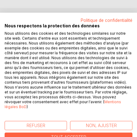
Politique de confidentialité
DESCRIPTION
Nous respectons la protection des données
Nous utilisons des cookies et des technologies similaires sur notre
site web. Certains d'entre eux sont essentiels et techniquement
Ce Livre blanc rassemble les travaux de la troisième édition
nécessaires. Nous utilisons également des méthodes d'analyse (par
du Festival de l'intelligence économique francophone
exemple des cookies ou des empreintes digitales, ainsi que le suivi
côté serveur) pour mesurer la fréquence des visites sur notre site et la
(FIEF) organisée le 3 octobre 2024, par le Centre africain
manière dont il est utilisé. Nous utilisons des technologies de suivi à
de veille et d'intelligence économique (CAVIE) en marge
des fins de marketing et recourons à cet effet au suivi côté serveur
du XIXème Sommet de la Francophonie. Les auteurs
ainsi qu'à des fournisseurs tiers, ce qui permet d'utiliser des cookies,
analysent les causes, conséquences et responsabilités
des empreintes digitales, des pixels de suivi et des adresses IP sur
tous les appareils. Nous intégrons également sur notre site des
des déficits identifiés et proposent des idées
contenus tiers provenant d'autres fournisseurs (plateformes vidéo).
d'amélioration pour accroitre l'influence de l'espace
Nous n'avons aucune influence sur le traitement ultérieur des données
francophone dans le monde. L'ouvrage est prioritairement
et sur un éventuel tracking par le fournisseur tiers. Par votre réglage,
vous acceptez les processus décrits ci-dessus. Vous pouvez
destiné aux délégations gouvernementales réunies au
révoquer votre consentement avec effet pour l'avenir. (
Mentions
Sommet des chefs d'Etat et de gouvernement de la
légales BoD
)
Francophonie, aux élus et chefs d'entreprises, aux
chercheurs et aux médias intéressés par l'intelligence
collective francophone.
REFUSER
NON, AJUSTER