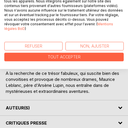
tous les appareils. Nous intégrons également sur notre site des
contenus tiers provenant d'autres fournisseurs (plateformes vidéo).
Nous n'avons aucune influence sur le traitement ultérieur des données
Dans quatre familles, la même légende s'est transmise : un
et sur un éventuel tracking par le fournisseur tiers. Par votre réglage,
formidable héritage doit leur échoir.
vous acceptez les processus décrits ci-dessus. Vous pouvez
révoquer votre consentement avec effet pour l'avenir. (
Mentions
légales BoD
)
Où, quand, comment? une médaille d'or est le talisman
nécessaire à sa découverte. Jean d'Argonne la trouve ,
mais est tué avant d'avoir pu la montrer à ses cousins
REFUSER
NON, AJUSTER
Chagny. ils savent seulement qu'elle porte la devise : In
robore fortuna- la fortune est dans ... la fermeté d'âme.... la
TOUT ACCEPTER
force...ou le château de Roborey ?
A la recherche de ce trésor fabuleux, qui suscite bien des
convoitises et provoque de nombreux drames, Maurice
Leblanc, père d'Arsène Lupin, nous entraîne dans de
mystérieuses et extraordinaires aventures.
AUTEUR(S)
CRITIQUES PRESSE