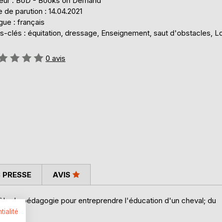
teur : BoD - Books on Demand
 de parution : 14.04.2021
ue : français
-clés : équitation, dressage, Enseignement, saut d'obstacles, Lo
uation:
0
avis
 PRESSE
AVIS
le de pédagogie pour entreprendre l'éducation d'un cheval; du
tialité