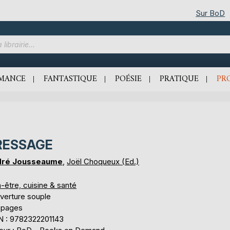
Sur BoD
MANCE
FANTASTIQUE
POÉSIE
PRATIQUE
PR
RESSAGE
dré Jousseaume
,
Joël Choqueux (Ed.)
-être, cuisine & santé
verture souple
 pages
N : 9782322201143