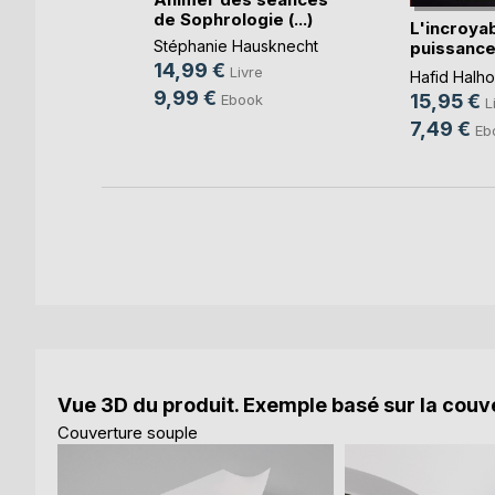
de Sophrologie (...)
L'incroya
ier
Stéphanie Hausknecht
puissance
re
nutrition
14,99 €
Livre
Hafid Halho
ok
9,99 €
15,95 €
Ebook
L
7,49 €
Eb
Vue 3D du produit. Exemple basé sur la couve
Couverture souple