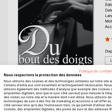
Édi
Date
Lang
Mot
Acce
Éval
100
Disp
Politique de confiden
Nous respectons la protection des données
Nous utilisons des cookies et des technologies similaires sur notre site 
Certains d'entre eux sont essentiels et techniquement nécessaires. Nous
utilisons également des méthodes d'analyse (par exemple des cookies 
DESCRIPTION
AUTEUR(S)
CRITIQUES
empreintes digitales, ainsi que le suivi côté serveur) pour mesurer la fré
des visites sur notre site et la manière dont il est utilisé. Nous utilisons de
technologies de suivi à des fins de marketing et recourons à cet effet au 
Après un accident qui lui coûta sa vue et sa joie de
côté serveur ainsi qu'à des fournisseurs tiers, ce qui permet d'utiliser des
cookies, des empreintes digitales, des pixels de suivi et des adresses IP
des beautés de ce monde. Il n'avait plus goût à rie