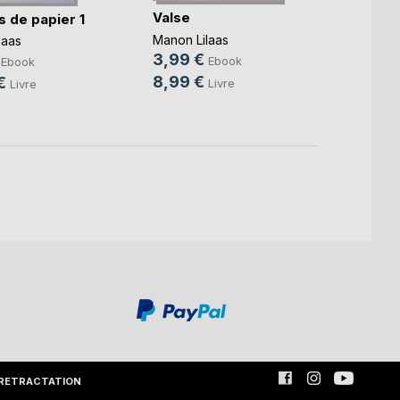
Valse
s de papier 1
Boy's
Manon Lilaas
laas
Manon 
3,99 €
5,99
Ebook
Ebook
8,99 €
€
19,5
Livre
Livre
RETRACTATION