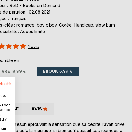
teur : BoD - Books on Demand
 de parution : 02.08.2021
ue : français
s-clés : romance, boy x boy, Corée, Handicap, slow burn
ssibilité: Accès limité
uation:
1
avis
%
onible en :
LIVRE
18,99 €
EBOOK
6,99 €
tialité
web.
ou des
 PRESSE
AVIS
quence
s
suivi
 vivre, Yesun éprouvait la sensation que sa cécité l'avait privé
 sur
n d'autre qu'à la musique, si bien qu'il passait ses journées à