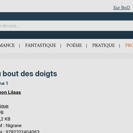
Sur BoD
MANCE
FANTASTIQUE
POÉSIE
PRATIQUE
PR
 bout des doigts
e 1
on Lilaas
tique
UB
,2 KB
: filigrane
N : 9782322404063