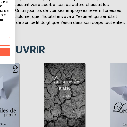
tiers
 Devenu cassant voire acerbe, son caractère chassait les
ne
diennes. Or, un jour, las de voir ses employées revenir furieuses,
ng par
ts ci-
ement diplômé, que l'hôpital envoya à Yesun et qui semblait
ir.
s l'ongle de son petit doigt que Yesun dans son corps tout entier.
ÉCOUVRIR