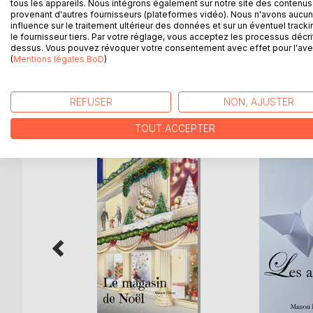
tous les appareils. Nous intégrons également sur notre site des contenus 
jouer du piano chez lui en dépit de son handicap.
provenant d'autres fournisseurs (plateformes vidéo). Nous n'avons aucu
infirmières qui l'assistaient dans ses tâches quoti
influence sur le traitement ultérieur des données et sur un éventuel tracki
le fournisseur tiers. Par votre réglage, vous acceptez les processus décri
ce fut un certain Park Joyeon, jeune homme fraîch
dessus. Vous pouvez révoquer votre consentement avec effet pour l'aven
renfermer plus de joie de vivre et de ténacité dan
(
Mentions légales BoD
)
REFUSER
NON, AJUSTER
D’AUTRES TITRES À D
TOUT ACCEPTER