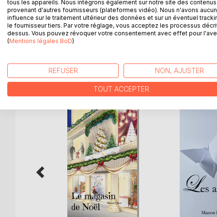
tous les appareils. Nous intégrons également sur notre site des contenus 
un jour son patient motivé à se reprendre en main,
provenant d'autres fournisseurs (plateformes vidéo). Nous n'avons aucu
quiconque apprenne sa relation interdite. Cependa
influence sur le traitement ultérieur des données et sur un éventuel tracki
le fournisseur tiers. Par votre réglage, vous acceptez les processus décri
éprouvaient et les sensations qu'ils découvraient
dessus. Vous pouvez révoquer votre consentement avec effet pour l'aven
l'avenir, pour rien ni personne ils ne renonceraient
(
Mentions légales BoD
)
REFUSER
NON, AJUSTER
D’AUTRES TITRES À D
TOUT ACCEPTER