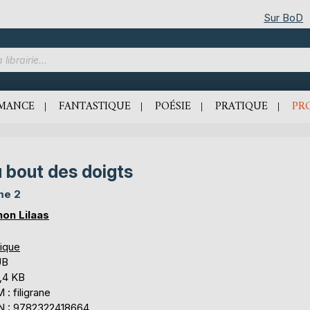
Sur BoD
MANCE
FANTASTIQUE
POÉSIE
PRATIQUE
PR
 bout des doigts
me 2
on Lilaas
tique
UB
,4 KB
: filigrane
N : 9782322418664