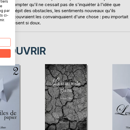
tiers
 sans compter qu'il ne cessait pas de s'inquiéter à l'idée que
ne
nt, en dépit des obstacles, les sentiments nouveaux qu'ils
ng par
ts ci-
 ou redécouvraient les convainquaient d'une chose : peu importait
ir.
 à ce présent si doux.
ÉCOUVRIR