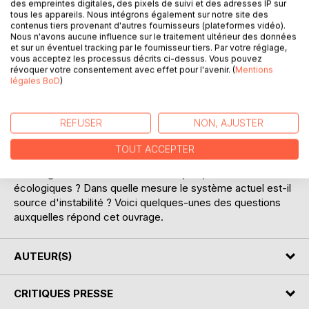
des empreintes digitales, des pixels de suivi et des adresses IP sur
tous les appareils. Nous intégrons également sur notre site des
contenus tiers provenant d'autres fournisseurs (plateformes vidéo).
Nous n'avons aucune influence sur le traitement ultérieur des données
et sur un éventuel tracking par le fournisseur tiers. Par votre réglage,
vous acceptez les processus décrits ci-dessus. Vous pouvez
révoquer votre consentement avec effet pour l'avenir. (
Mentions
légales BoD
)
DESCRIPTION
REFUSER
NON, AJUSTER
Le capitalisme est-il vraiment propice au progrès et à
TOUT ACCEPTER
l'innovation ? Quelles sont les conséquences de l'inégalité
sur les grands indicateurs économiques, sociaux et
écologiques ? Dans quelle mesure le système actuel est-il
source d'instabilité ? Voici quelques-unes des questions
auxquelles répond cet ouvrage.
AUTEUR(S)
CRITIQUES PRESSE