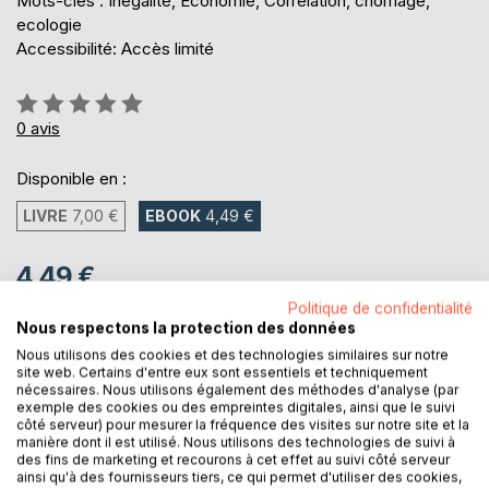
Mots-clés : Inégalité, Economie, Corrélation, chômage,
ecologie
Accessibilité: Accès limité
Évaluation:
0%
0
avis
Disponible en :
LIVRE
7,00 €
EBOOK
4,49 €
4,49 €
TVA incluse
Politique de confidentialité
Téléchargement disponible dès maintenant
Nous respectons la protection des données
Nous utilisons des cookies et des technologies similaires sur notre
site web. Certains d'entre eux sont essentiels et techniquement
nécessaires. Nous utilisons également des méthodes d'analyse (par
AJOUTER AU PANIER
exemple des cookies ou des empreintes digitales, ainsi que le suivi
côté serveur) pour mesurer la fréquence des visites sur notre site et la
manière dont il est utilisé. Nous utilisons des technologies de suivi à
des fins de marketing et recourons à cet effet au suivi côté serveur
Ajouter à ma liste d'envies
ainsi qu'à des fournisseurs tiers, ce qui permet d'utiliser des cookies,
Laisser un avis