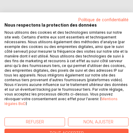
Politique de confidentialité
Nous respectons la protection des données
DESCRIPTION
Nous utilisons des cookies et des technologies similaires sur notre
site web. Certains d'entre eux sont essentiels et techniquement
nécessaires. Nous utilisons également des méthodes d'analyse (par
La vie professionnelle de Loys Dupuy, ingénieur agronome,
exemple des cookies ou des empreintes digitales, ainsi que le suivi
se confond avec celle de l'Aide au Développement.
côté serveur) pour mesurer la fréquence des visites sur notre site et la
"Du chêne au baobab" relate le parcours d'un jeune
manière dont il est utilisé. Nous utilisons des technologies de suivi à
des fins de marketing et recourons à cet effet au suivi côté serveur
Pyrénéen ( le chêne symbolise le s Pyrénées), avide
ainsi qu'à des fournisseurs tiers, ce qui permet d'utiliser des cookies,
d'espaces et d'aventures, depuis son enfance, jusqu'au
des empreintes digitales, des pixels de suivi et des adresses IP sur
terme de sa carrière, retraité en Provence, après une vie
tous les appareils. Nous intégrons également sur notre site des
contenus tiers provenant d'autres fournisseurs (plateformes vidéo).
dédiée aux pays du Sud, entre Cancer et Capricorne : aire
Nous n'avons aucune influence sur le traitement ultérieur des données
du baobab.
et sur un éventuel tracking par le fournisseur tiers. Par votre réglage,
Voyageant à travers une quinzaine de pays sur chacune
vous acceptez les processus décrits ci-dessus. Vous pouvez
révoquer votre consentement avec effet pour l'avenir. (
Mentions
des rives de l'Atlantique (dont la Côte d'Ivoire, le Maroc,
légales BoD
)
Cuba, le Sénégal, le Cap-Vert, le Costa-Rica) le lecteur est
immergé dans les réalités des sociétés: leur histoire, leur
géographie, leur culture, leur environnement précaire où la
REFUSER
NON, AJUSTER
tradition l'emporte souvent sur la technique.
Le récit est illustré d'anecdotes pittoresques ou insolites à