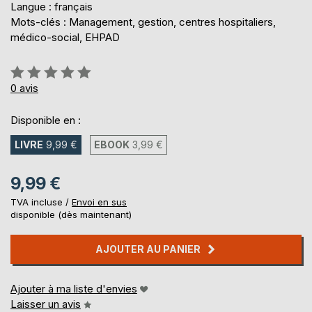
Langue : français
Mots-clés : Management, gestion, centres hospitaliers,
médico-social, EHPAD
Évaluation:
0%
0
avis
Disponible en :
LIVRE
9,99 €
EBOOK
3,99 €
9,99 €
TVA incluse /
Envoi en sus
disponible (dès maintenant)
AJOUTER AU PANIER
Ajouter à ma liste d'envies
Laisser un avis