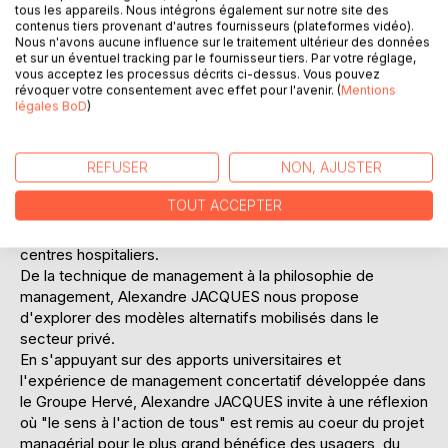
gestion tel qu'il est pensé actuellement permet encore de
tous les appareils. Nous intégrons également sur notre site des
favoriser la performance organisationnelle recherchée par
contenus tiers provenant d'autres fournisseurs (plateformes vidéo).
Nous n'avons aucune influence sur le traitement ultérieur des données
les dirigeants sanitaires et médico-sociaux ? Dans quelle
et sur un éventuel tracking par le fournisseur tiers. Par votre réglage,
mesure contribue-t-il au dialogue social dans ces
vous acceptez les processus décrits ci-dessus. Vous pouvez
établissements où "l'on ne gère pas des petits pois mais
révoquer votre consentement avec effet pour l'avenir. (
Mentions
légales BoD
)
de l'humain" ? Quelle relation existe-t-il entre dialogue de
gestion et projet managérial ? Et quel sens prend-elle pour
les agents de la Fonction publique hospitalière ?
REFUSER
NON, AJUSTER
C'est à partir de ces questions qu'Alexandre JACQUES
développe en plusieurs parties la réflexion "Du dialogue de
TOUT ACCEPTER
gestion au projet managérial". La première partie se nourrit
de ses expériences dans les unités long séjour de deux
centres hospitaliers.
De la technique de management à la philosophie de
management, Alexandre JACQUES nous propose
d'explorer des modèles alternatifs mobilisés dans le
secteur privé.
En s'appuyant sur des apports universitaires et
l'expérience de management concertatif développée dans
le Groupe Hervé, Alexandre JACQUES invite à une réflexion
où "le sens à l'action de tous" est remis au coeur du projet
managérial pour le plus grand bénéfice des usagers, du