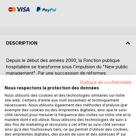
DESCRIPTION
Depuis le début des années 2000, la Fonction publique
hospitalière se transforme sous l'impulsion du "New public
management". Par une succession de réformes,
l'ensemble des acteurs du secteur sanitaire et médico-
Politique de confidentialité
social public ont dû s'approprier les outils et les approches
Nous respectons la protection des données
managériales de ce courant de pensée.
Nous utilisons des cookies et des technologies similaires sur notre
Promu par une gestion des finances publiques rénovée, le
site web. Certains d'entre eux sont essentiels et techniquement
dialogue de gestion est au coeur du triangle de
nécessaires. Nous utilisons également des méthodes d'analyse (par
exemple des cookies ou des empreintes digitales, ainsi que le suivi
Performance (efficience, efficacité et budgétisation). Mais
côté serveur) pour mesurer la fréquence des visites sur notre site et la
qu'en est-il vraiment pour les professionnels et les
manière dont il est utilisé. Nous utilisons des technologies de suivi à
managers de ce secteur où valeurs humanistes et culture
des fins de marketing et recourons à cet effet au suivi côté serveur
ainsi qu'à des fournisseurs tiers, ce qui permet d'utiliser des cookies,
du résultat s'entrechoquent ? Est-ce que le dialogue de
des empreintes digitales, des pixels de suivi et des adresses IP sur