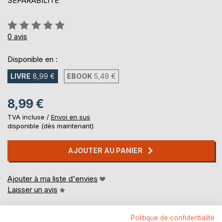
SEPARABILITE
Évaluation:
0%
0
avis
Disponible en :
LIVRE
8,99 €
EBOOK
5,49 €
8,99 €
TVA incluse /
Envoi en sus
disponible (dès maintenant)
AJOUTER AU PANIER
Ajouter à ma liste d'envies
Laisser un avis
Politique de confidentialité