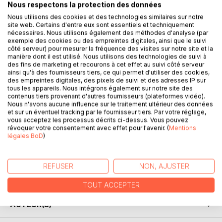
Nous respectons la protection des données
Nous utilisons des cookies et des technologies similaires sur notre
site web. Certains d'entre eux sont essentiels et techniquement
nécessaires. Nous utilisons également des méthodes d'analyse (par
exemple des cookies ou des empreintes digitales, ainsi que le suivi
DESCRIPTION
côté serveur) pour mesurer la fréquence des visites sur notre site et la
manière dont il est utilisé. Nous utilisons des technologies de suivi à
des fins de marketing et recourons à cet effet au suivi côté serveur
En essayant d'aller au fond de sa pensée, l'auteur y a
ainsi qu'à des fournisseurs tiers, ce qui permet d'utiliser des cookies,
des empreintes digitales, des pixels de suivi et des adresses IP sur
trouvé le néant, qui n'est pas le rien.
tous les appareils. Nous intégrons également sur notre site des
Il a tenté de présenter son cheminement dans ce petit livre
contenus tiers provenant d'autres fournisseurs (plateformes vidéo).
sur la physique, au carrefour de la science, de la
Nous n'avons aucune influence sur le traitement ultérieur des données
et sur un éventuel tracking par le fournisseur tiers. Par votre réglage,
philosophie, de la théologie et de la mythologie: entreprise
vous acceptez les processus décrits ci-dessus. Vous pouvez
périlleuse, car ce qui paraît le plus clair est aussi le plus
révoquer votre consentement avec effet pour l'avenir. (
Mentions
obscur.
légales BoD
)
N'y entreront que ceux qui accepteront de se départir de
leurs préjugés les plus profondément enracinés, qu'ils
soient d'ordre scientifique, philosophique ou religieux (ce
REFUSER
NON, AJUSTER
sont d'ailleurs les mêmes). Comprenne qui voudra!
TOUT ACCEPTER
AUTEUR(S)