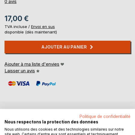
0%
0
avis
17,00 €
TVA incluse /
Envoi en sus
disponible (dès maintenant)
AJOUTER AU PANIER
Ajouter à ma liste d'envies
Laisser un avis
Politique de confidentialité
DESCRIPTION
Nous respectons la protection des données
Nous utilisons des cookies et des technologies similaires sur notre
A Hossegor, dans les Landes, Dune tente de combler le
site web. Certains d'entre eux sont essentiels et techniquement