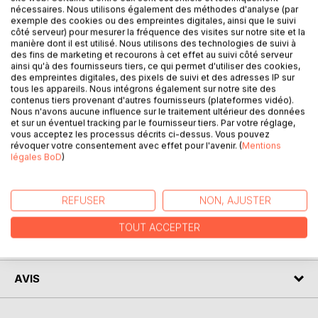
nécessaires. Nous utilisons également des méthodes d'analyse (par
vide laissé par la mort de ses parents, à travers le surf.
exemple des cookies ou des empreintes digitales, ainsi que le suivi
Auprès de ses grands-parents, elle vit comme ses amis,
côté serveur) pour mesurer la fréquence des visites sur notre site et la
surfeurs également, au rythme des saisons et des vagues.
manière dont il est utilisé. Nous utilisons des technologies de suivi à
des fins de marketing et recourons à cet effet au suivi côté serveur
Parce qu'au milieu de l'océan, Dune a toujours ressenti le
ainsi qu'à des fournisseurs tiers, ce qui permet d'utiliser des cookies,
désir de repousser plus loin ses limites, elle s'est lancé
des empreintes digitales, des pixels de suivi et des adresses IP sur
pour défi de participer au Christmas Challenge, une
tous les appareils. Nous intégrons également sur notre site des
contenus tiers provenant d'autres fournisseurs (plateformes vidéo).
compétition de grosses vagues qui a lieu tous les hivers et
Nous n'avons aucune influence sur le traitement ultérieur des données
exige une préparation intensive. Or, au même moment,
et sur un éventuel tracking par le fournisseur tiers. Par votre réglage,
Dune fait la rencontre de Joaquim, un jeune homme très
vous acceptez les processus décrits ci-dessus. Vous pouvez
révoquer votre consentement avec effet pour l'avenir. (
Mentions
captivant. Elle est alors entraînée par un courant contre
légales BoD
)
lequel il lui sera difficile de lutter.
REFUSER
NON, AJUSTER
AUTEUR(S)
TOUT ACCEPTER
CRITIQUES PRESSE
AVIS