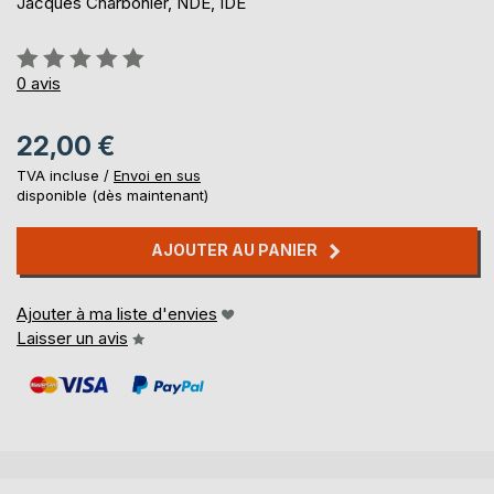
Jacques Charbonier, NDE, IDE
Évaluation:
0%
0
avis
22,00 €
TVA incluse /
Envoi en sus
disponible (dès maintenant)
AJOUTER AU PANIER
Ajouter à ma liste d'envies
Laisser un avis