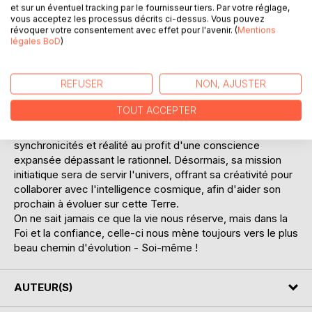
et sur un éventuel tracking par le fournisseur tiers. Par votre réglage,
par l'ordre médical, il attend sa 2ème mort certaine.
vous acceptez les processus décrits ci-dessus. Vous pouvez
révoquer votre consentement avec effet pour l'avenir. (
Mentions
légales BoD
)
La vie lui offrira pourtant l'opportunité de franchir l'espace
et le temps, en vivant à travers une E.M.I. sa plus belle
expérience : il rencontrera un être de lumière. Revenu de
REFUSER
NON, AJUSTER
cette aventure supralumineuse totalement guéri, il sera
transformé à jamais pour alors prendre conscience de
TOUT ACCEPTER
l'essentiel du vivant. Sa réadaptation fulgurante le mènera à
la découverte de dons suprasensibles, mêlant
synchronicités et réalité au profit d'une conscience
expansée dépassant le rationnel. Désormais, sa mission
initiatique sera de servir l'univers, offrant sa créativité pour
collaborer avec l'intelligence cosmique, afin d'aider son
prochain à évoluer sur cette Terre.
On ne sait jamais ce que la vie nous réserve, mais dans la
Foi et la confiance, celle-ci nous mène toujours vers le plus
beau chemin d'évolution - Soi-même !
AUTEUR(S)