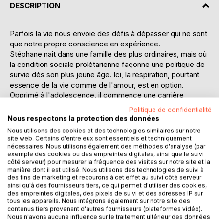
DESCRIPTION
Parfois la vie nous envoie des défis à dépasser qui ne sont
que notre propre conscience en expérience.
Stéphane naît dans une famille des plus ordinaires, mais où
la condition sociale prolétarienne façonne une politique de
survie dés son plus jeune âge. Ici, la respiration, pourtant
essence de la vie comme de l'amour, est en option.
Opprimé à l'adolescence, il commence une carrière
d'asthmatique, bercé entre la dépendance médicale et les
Politique de confidentialité
hôpitaux, et néanmoins soufflé par le feu intérieur et
Nous respectons la protection des données
l'espoir de déléguer ses dons de pianiste rêvant à une
Nous utilisons des cookies et des technologies similaires sur notre
carrière prometteuse. Il devient par résilience compositeur
site web. Certains d'entre eux sont essentiels et techniquement
indépendant, tournant ainsi le dos à son conditionnement
nécessaires. Nous utilisons également des méthodes d'analyse (par
exemple des cookies ou des empreintes digitales, ainsi que le suivi
familial toxique. Mais tout bascule un jour de mai 2005 où il
côté serveur) pour mesurer la fréquence des visites sur notre site et la
meurt par étouffement d'une crise d'asthme carabinée. Il
manière dont il est utilisé. Nous utilisons des technologies de suivi à
est conduit vers un coma clinique programmé, dernier
des fins de marketing et recourons à cet effet au suivi côté serveur
ainsi qu'à des fournisseurs tiers, ce qui permet d'utiliser des cookies,
recours, ultime chance avant la mort. Il se réveille 15 jours
des empreintes digitales, des pixels de suivi et des adresses IP sur
après, condamné à être enfermé vivant dans son corps,
tous les appareils. Nous intégrons également sur notre site des
sans plus jamais pouvoir bouger. Manifestant tous les
contenus tiers provenant d'autres fournisseurs (plateformes vidéo).
Nous n'avons aucune influence sur le traitement ultérieur des données
symptômes du "locked-in-syndrome" et jugé inguérissable