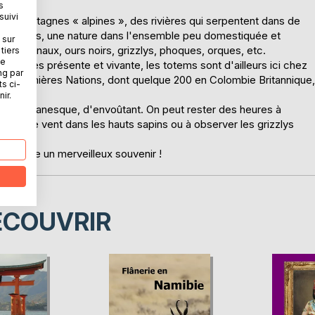
s
suivi
es montagnes « alpines », des rivières qui serpentent dans de
es fjords, une nature dans l'ensemble peu domestiquée et
 sur
es orignaux, ours noirs, grizzlys, phoques, orques, etc.
tiers
ne
est très présente et vivante, les totems sont d'ailleurs ici chez
ng par
de Premières Nations, dont quelque 200 en Colombie Britannique,
ts ci-
ir.
de romanesque, d'envoûtant. On peut rester des heures à
outer le vent dans les hauts sapins ou à observer les grizzlys
.
en reste un merveilleux souvenir !
ÉCOUVRIR