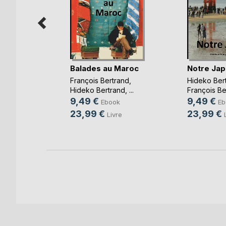
Balades au Maroc
Notre Ja
nnement
av(...)
François Bertrand
,
Hideko Ber
Hideko Bertrand
, ...
François Be
9,49 €
9,49 €
ok
Ebook
Eb
23,99 €
23,99 €
re
Livre