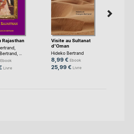
u Rajasthan
Visite au Sultanat
Graff
d'Oman
ertrand
,
Hideko
Hideko Bertrand
 Bertrand
, ...
Franço
8,99 €
9,99
Ebook
Ebook
25,99 €
€
25,9
Livre
Livre