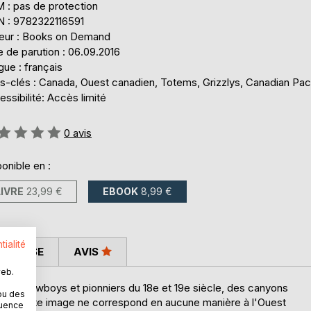
 : pas de protection
N : 9782322116591
teur : Books on Demand
 de parution : 06.09.2016
ue : français
s-clés : Canada, Ouest canadien, Totems, Grizzlys, Canadian Paci
ssibilité: Accès limité
uation:
0
avis
onible en :
LIVRE
23,99 €
EBOOK
8,99 €
tialité
 PRESSE
AVIS
web.
des cowboys et pionniers du 18e et 19e siècle, des canyons
ou des
Mais cette image ne correspond en aucune manière à l'Ouest
quence