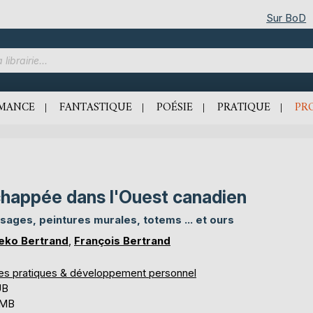
Sur BoD
MANCE
FANTASTIQUE
POÉSIE
PRATIQUE
PR
happée dans l'Ouest canadien
sages, peintures murales, totems ... et ours
eko Bertrand
,
François Bertrand
res pratiques & développement personnel
UB
 MB