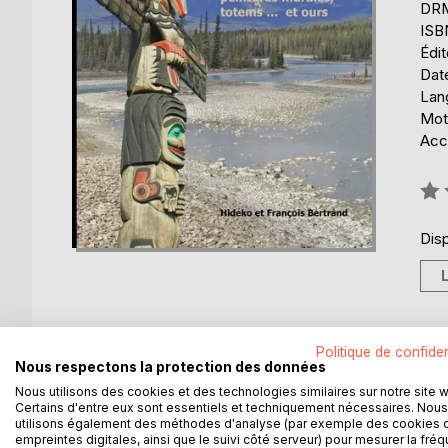
DRM
ISB
Édi
Date
Lang
Mot
Acce
Éval
0%
Disp
Politique de confiden
DESCRIPTION
AUTEUR(S)
CRITIQUES
Nous respectons la protection des données
Nous utilisons des cookies et des technologies similaires sur notre site 
Certains d'entre eux sont essentiels et techniquement nécessaires. Nous
L'Ouest américain évoque immédiatement le pays 
utilisons également des méthodes d'analyse (par exemple des cookies 
désertiques et des villages indiens abandonnés. 
empreintes digitales, ainsi que le suivi côté serveur) pour mesurer la fré