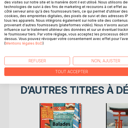
canadien, très différent.
des visites sur notre site et la manière dont il est utilisé. Nous utilisons de
technologies de suivi à des fins de marketing et recourons à cet effet au 
L'Ouest, au Canada, ce sont d'immenses forêts, d
côté serveur ainsi qu'à des fournisseurs tiers, ce qui permet d'utiliser des
vastes plaines et des côtes découpées en multipl
cookies, des empreintes digitales, des pixels de suivi et des adresses IP
surtout, une faune sauvage remarquable, entre autr
tous les appareils. Nous intégrons également sur notre site des contenus 
provenant d'autres fournisseurs (plateformes vidéo). Nous n'avons aucu
La culture amérindienne des « Premières Nations » 
influence sur le traitement ultérieur des données et sur un éventuel tracki
eux. Le Canada compte environ 600 collectivités 
le fournisseur tiers. Par votre réglage, vous acceptez les processus décri
qui jouissent d'une certaine autonomie.
dessus. Vous pouvez révoquer votre consentement avec effet pour l'aven
(
Mentions légales BoD
)
Les paysages de toute beauté ont quelque chose 
regarder couler la rivière dans les Rocheuses, à éc
pêcher et déguster le saumon avec enthousiasme
REFUSER
NON, AJUSTER
Oui, en vérité, notre escapade dans l'Ouest canadi
TOUT ACCEPTER
D’AUTRES TITRES À D