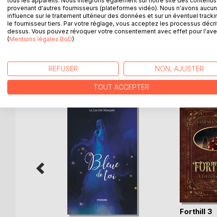
tous les appareils. Nous intégrons également sur notre site des contenus 
La féérie se cache partout : dans la nature, au c
provenant d'autres fournisseurs (plateformes vidéo). Nous n'avons aucu
le regard d'un être cher. Les histoires que je vou
influence sur le traitement ultérieur des données et sur un éventuel tracki
mon de merveilleux qui ne demande qu'à se révéle
le fournisseur tiers. Par votre réglage, vous acceptez les processus décri
dessus. Vous pouvez révoquer votre consentement avec effet pour l'aven
Comme le dit si bien Paul Éluard: "Il n'y a pas de 
(
Mentions légales BoD
)
REFUSER
NON, AJUSTER
D’AUTRES TITRES À D
TOUT ACCEPTER
s
Forthill 3