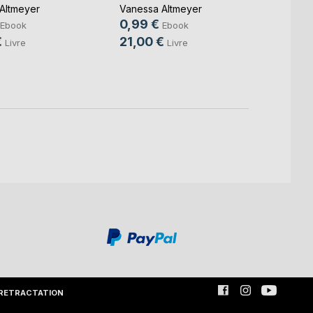
1984
Altmeyer
Vanessa Altmeyer
0,99 €
Ebook
Ebook
George
€
21,00 €
1,99 
Livre
Livre
RETRACTATION