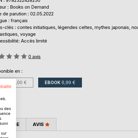
N : 9782322428250
teur : Books on Demand
 de parution : 02.05.2022
ue : français
-clés : contes initiatiques, légendes celtes, mythes japonais, no
tastiques, voyage
ssibilité: Accès limité
uation:
0
avis
onible en :
LIVRE
12,00 €
EBOOK
6,99 €
tialité
web.
ou des
quence
s
suivi
 PRESSE
AVIS
 sur