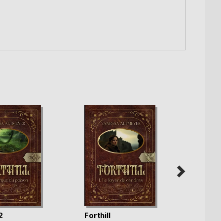
s
2
Forthill