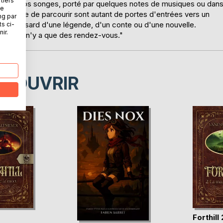
tiers
reux de nos songes, porté par quelques notes de musiques ou dan
ne
s propose de parcourir sont autant de portes d'entrées vers un
ng par
r au hasard d'une légende, d'un conte ou d'une nouvelle.
ts ci-
ir.
hasard, il n'y a que des rendez-vous."
ÉCOUVRIR
Forthill 