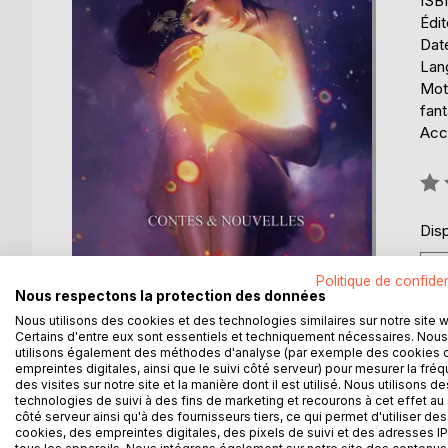
ISB
Édi
Date
Lang
Mots
fan
Acce
Éval
0%
Disp
Politique de confiden
Nous respectons la protection des données
Nous utilisons des cookies et des technologies similaires sur notre site 
Certains d'entre eux sont essentiels et techniquement nécessaires. Nous
utilisons également des méthodes d'analyse (par exemple des cookies 
empreintes digitales, ainsi que le suivi côté serveur) pour mesurer la fré
des visites sur notre site et la manière dont il est utilisé. Nous utilisons de
technologies de suivi à des fins de marketing et recourons à cet effet au 
DESCRIPTION
AUTEUR(S)
CRITIQUES
côté serveur ainsi qu'à des fournisseurs tiers, ce qui permet d'utiliser des
cookies, des empreintes digitales, des pixels de suivi et des adresses IP