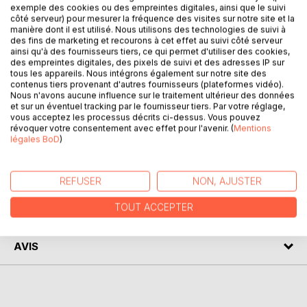
exemple des cookies ou des empreintes digitales, ainsi que le suivi
Dès qu'on parle des écrans et des enfants, les avis
côté serveur) pour mesurer la fréquence des visites sur notre site et la
manière dont il est utilisé. Nous utilisons des technologies de suivi à
divergent et les injonctions contradictoires affluent. N'est-il
des fins de marketing et recourons à cet effet au suivi côté serveur
pas temps de laisser les vieux débats de côté et de
ainsi qu'à des fournisseurs tiers, ce qui permet d'utiliser des cookies,
connaître la vérité ?
des empreintes digitales, des pixels de suivi et des adresses IP sur
tous les appareils. Nous intégrons également sur notre site des
Si vous êtes prêt·e à adopter une approche conciliant vos
contenus tiers provenant d'autres fournisseurs (plateformes vidéo).
principes éducatifs et vos besoins numériques quotidiens ;
Nous n'avons aucune influence sur le traitement ultérieur des données
si vous recherchez des contenus jeunesse de qualité ; si
et sur un éventuel tracking par le fournisseur tiers. Par votre réglage,
vous acceptez les processus décrits ci-dessus. Vous pouvez
vous espérez développer des usages familiaux apaisés
révoquer votre consentement avec effet pour l'avenir. (
Mentions
des écrans, ouvrez ce guide !
légales BoD
)
AUTEUR(S)
REFUSER
NON, AJUSTER
TOUT ACCEPTER
CRITIQUES PRESSE
AVIS