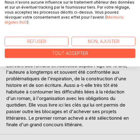
Nous n'avons aucune influence sur le traitement ultérieur des données
et sur un éventuel tracking par le fournisseur tiers. Par votre réglage,
vous acceptez les processus décrits ci-dessus. Vous pouvez
Une fois la méthodologie maîtrisée, l'appliquer deviendra
révoquer votre consentement avec effet pour l'avenir. (
Mentions
un réflexe et une écriture ainsi facilitée vous procurera des
légales BoD
)
bonheurs inédits et sans limites. Les blocages dépassés,
vous trouverez instinctif et naturel d'écrire.
REFUSER
NON, AJUSTER
Je vous souhaite une belle et longue carrière d'écrivain.
TOUT ACCEPTER
Un mot sur l'auteur.:
Ecrivant des romans et nouvelles depuis l'âge de 10 ans,
l'auteure a longtemps et souvent été confrontée aux
problématiques de l'inspiration, de la construction d'une
histoire et de son écriture. Aussi a-t-elle très tôt été
habituée à contourner les difficultés liées à la rédaction
d'un roman, à l'organisation avec les obligations du
quotidien. Elle vous livre ici les clés qui lui ont permis de
passer outre les blocages et d'achever ses projets
littéraires. Le premier roman achevé a été sélectionné en
finale d'un grand concours littéraire.