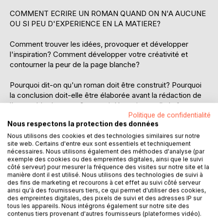
COMMENT ECRIRE UN ROMAN QUAND ON N'A AUCUNE
OU SI PEU D'EXPERIENCE EN LA MATIERE?
Comment trouver les idées, provoquer et développer
l'inspiration? Comment développer votre créativité et
contourner la peur de la page blanche?
Pourquoi dit-on qu'un roman doit être construit? Pourquoi
la conclusion doit-elle être élaborée avant la rédaction de
l'ensemble du roman? en quoi détermine-t-elle la façon
dont le premier chapitre est écrit? Pourquoi rédiger des
Politique de confidentialité
Nous respectons la protection des données
fiches personnages et en quoi cela conditionne-t-il le bon
déroulement de la suite? Comment organiser l'écriture de
Nous utilisons des cookies et des technologies similaires sur notre
site web. Certains d'entre eux sont essentiels et techniquement
votre roman en fonction de votre quotidien ( ou le
nécessaires. Nous utilisons également des méthodes d'analyse (par
contraire?
exemple des cookies ou des empreintes digitales, ainsi que le suivi
côté serveur) pour mesurer la fréquence des visites sur notre site et la
manière dont il est utilisé. Nous utilisons des technologies de suivi à
Quelle que soit la forme de votre roman, il y a des bases et
des fins de marketing et recourons à cet effet au suivi côté serveur
des dénominateurs communs, des passages obligés. Ce
ainsi qu'à des fournisseurs tiers, ce qui permet d'utiliser des cookies,
travail en amont vous permettra d'être plus efficace dans a
des empreintes digitales, des pixels de suivi et des adresses IP sur
tous les appareils. Nous intégrons également sur notre site des
rédaction de votre roman, et de produire, très vite, un écrit
contenus tiers provenant d'autres fournisseurs (plateformes vidéo).
de qualité.