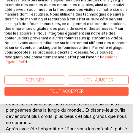
nécessaires. Nous utilisons également des méthodes d'analyse (par
exemple des cookies ou des empreintes digitales, ainsi que le suivi
côté serveur) pour mesurer la fréquence des visites sur notre site et la
manière dont il est utilisé. Nous utilisons des technologies de suivi à
DESCRIPTION
des fins de marketing et recourons à cet effet au suivi côté serveur
ainsi qu'à des fournisseurs tiers, ce qui permet d'utiliser des cookies,
des empreintes digitales, des pixels de suivi et des adresses IP sur
tous les appareils. Nous intégrons également sur notre site des
Semblable à des millions d'autres, votre enfant n'attend de
contenus tiers provenant d'autres fournisseurs (plateformes vidéo).
la vie que le miel.
Nous n'avons aucune influence sur le traitement ultérieur des données
Il apprend bien que les abeilles sont en danger, que l'ours
et sur un éventuel tracking par le fournisseur tiers. Par votre réglage,
vous acceptez les processus décrits ci-dessus. Vous pouvez
polaire n'a plus rien à manger, que les inondations et la
révoquer votre consentement avec effet pour l'avenir. (
Mentions
canicule menacent notre planète. Mais que peut-il bien
légales BoD
)
saisir, à huit ou neuf ans, de ces nouvelles que nous-
mêmes refusons ?
Eh bien ces garçonnets et ces fillettes prêts à mordre à
REFUSER
NON, AJUSTER
pleines dents dans la vie, parlons-leur à l'oreille des
dangers qui les guettent.
TOUT ACCEPTER
Faisons-le doucement, mettons dans nos propos la
fraternité et l'amour qui nous furent refusés quand nous
plongeâmes dans la jungle du monde.. Et disons-leur qu'ils
deviendront plus droits, plus beaux et plus grands que nous
ne sommes.
Après avoir été l'objectif de "Pour vous les enfants", publié