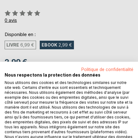
Évaluation:
0%
0
avis
Disponible en :
LIVRE
6,99 €
EBOOK
2,99 €
2,99 €
Politique de confidentialité
TVA incluse
Nous respectons la protection des données
Téléchargement disponible dès maintenant
Nous utilisons des cookies et des technologies similaires sur notre
site web. Certains d'entre eux sont essentiels et techniquement
nécessaires. Nous utilisons également des méthodes d'analyse (par
AJOUTER AU PANIER
exemple des cookies ou des empreintes digitales, ainsi que le suivi
côté serveur) pour mesurer la fréquence des visites sur notre site et la
manière dont il est utilisé. Nous utilisons des technologies de suivi à
des fins de marketing et recourons à cet effet au suivi côté serveur
Ajouter à ma liste d'envies
ainsi qu'à des fournisseurs tiers, ce qui permet d'utiliser des cookies,
Laisser un avis
des empreintes digitales, des pixels de suivi et des adresses IP sur
tous les appareils. Nous intégrons également sur notre site des
contenus tiers provenant d'autres fournisseurs (plateformes vidéo).
Nous n'avons aucune influence sur le traitement ultérieur des données