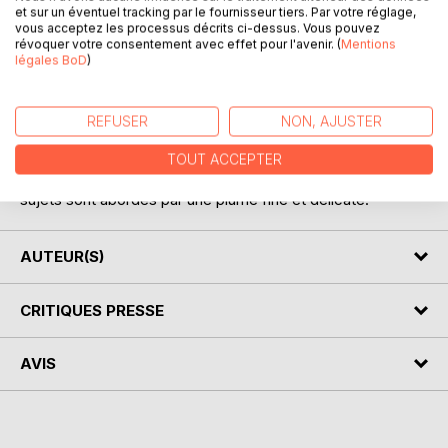
et sur un éventuel tracking par le fournisseur tiers. Par votre réglage,
vous acceptez les processus décrits ci-dessus. Vous pouvez
révoquer votre consentement avec effet pour l'avenir. (
Mentions
légales BoD
)
DESCRIPTION
REFUSER
NON, AJUSTER
Plus de 50 poèmes inspirateurs de rêves, rédigés par un
TOUT ACCEPTER
auteur normand. Nature, famille, imaginaire... Tous les
sujets sont abordés par une plume fine et délicate.
AUTEUR(S)
CRITIQUES PRESSE
AVIS