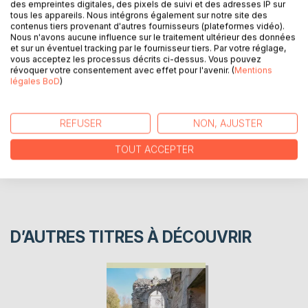
des empreintes digitales, des pixels de suivi et des adresses IP sur
tous les appareils. Nous intégrons également sur notre site des
Dans ce livre se trouvent la quasi totalité de l'oeuvre
contenus tiers provenant d'autres fournisseurs (plateformes vidéo).
poètique de l'auteur, des années 70 à aujourd'hui.
Nous n'avons aucune influence sur le traitement ultérieur des données
et sur un éventuel tracking par le fournisseur tiers. Par votre réglage,
vous acceptez les processus décrits ci-dessus. Vous pouvez
AUTEUR(S)
révoquer votre consentement avec effet pour l'avenir. (
Mentions
légales BoD
)
CRITIQUES PRESSE
REFUSER
NON, AJUSTER
AVIS
TOUT ACCEPTER
D’AUTRES TITRES À DÉCOUVRIR