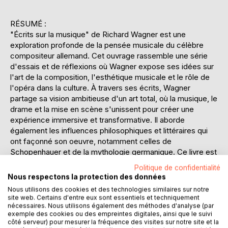
RÉSUMÉ :
"Écrits sur la musique" de Richard Wagner est une
exploration profonde de la pensée musicale du célèbre
compositeur allemand. Cet ouvrage rassemble une série
d'essais et de réflexions où Wagner expose ses idées sur
l'art de la composition, l'esthétique musicale et le rôle de
l'opéra dans la culture. À travers ses écrits, Wagner
partage sa vision ambitieuse d'un art total, où la musique, le
drame et la mise en scène s'unissent pour créer une
expérience immersive et transformative. Il aborde
également les influences philosophiques et littéraires qui
ont façonné son oeuvre, notamment celles de
Schopenhauer et de la mythologie germanique. Ce livre est
essentiel pour comprendre l'évolution de la musique au
Politique de confidentialité
XIXe siècle et l'impact durable de Wagner sur les
Nous respectons la protection des données
générations futures de compositeurs. Les lecteurs
Nous utilisons des cookies et des technologies similaires sur notre
découvriront comment Wagner a défié les conventions de
site web. Certains d'entre eux sont essentiels et techniquement
son temps pour établir une nouvelle norme artistique, tout
nécessaires. Nous utilisons également des méthodes d'analyse (par
exemple des cookies ou des empreintes digitales, ainsi que le suivi
en explorant les tensions entre tradition et innovation. Avec
côté serveur) pour mesurer la fréquence des visites sur notre site et la
une prose riche et passionnée, "Écrits sur la musique"