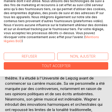
manière dont il est utilisé. Nous utilisons des technologies de suivi à
offre une fenêtre unique sur l'esprit d'un génie créatif dont
des fins de marketing et recourons à cet effet au suivi côté serveur
ainsi qu'à des fournisseurs tiers, ce qui permet d'utiliser des cookies,
l'héritage continue d'influencer la musique classique
des empreintes digitales, des pixels de suivi et des adresses IP sur
contemporaine.
tous les appareils. Nous intégrons également sur notre site des
contenus tiers provenant d'autres fournisseurs (plateformes vidéo).
Nous n'avons aucune influence sur le traitement ultérieur des données
L'AUTEUR :
et sur un éventuel tracking par le fournisseur tiers. Par votre réglage,
Richard Wagner, né le 22 mai 1813 à Leipzig, est l'une des
vous acceptez les processus décrits ci-dessus. Vous pouvez
figures les plus influentes de la musique occidentale.
révoquer votre consentement avec effet pour l'avenir. (
Mentions
Compositeur, chef d'orchestre, poète et essayiste, il est
légales BoD
)
surtout connu pour ses opéras tels que "L'Anneau du
Nibelung", "Tristan et Isolde" et "Parsifal". Son approche
REFUSER
NON, AJUSTER
révolutionnaire de l'opéra, qu'il appelait "drame musical", a
transformé la manière dont la musique et le théâtre
TOUT ACCEPTER
interagissent. Wagner a grandi dans une famille d'artistes,
ce qui a nourri sa passion précoce pour la musique et le
théâtre. Il a étudié à l'Université de Leipzig avant de
commencer sa carrière musicale. Sa vie personnelle a été
marquée par des controverses, notamment en raison de
ses opinions politiques et de ses écrits antisémites.
Néanmoins, son génie musical est indéniable. Wagner a
introduit des innovations harmoniques et orchestrales qui
ont repoussé les limites de la tonalité traditionnelle,