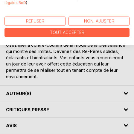
Dans cet ouvrage, nous souhaitons transmettre une boite à
légales BoD
)
outils de l'Education bientraitante, comme autant de Re-
Pères fiables et efficaces pour éduquer nos enfants du
XXIème siècle. Nous testons au quotidien ces outils issus
REFUSER
NON, AJUSTER
de l'EmètAnalyse et en mesurons l'efficacité tant dans nos
pratiques personnelles que professionnelles.
TOUT ACCEPTER
En lisant cet ouvrage, retrouvez votre bon sens éducatif.
Osez aller à contre-courant de la mode de la bienveillance
qui montre ses limites. Devenez des Re-Pères solides,
éclairants et bientraitants. Vos enfants vous remercieront
un jour de leur avoir offert cette éducation qui leur
permettra de se réaliser tout en tenant compte de leur
environnement.
AUTEUR(S)
CRITIQUES PRESSE
AVIS