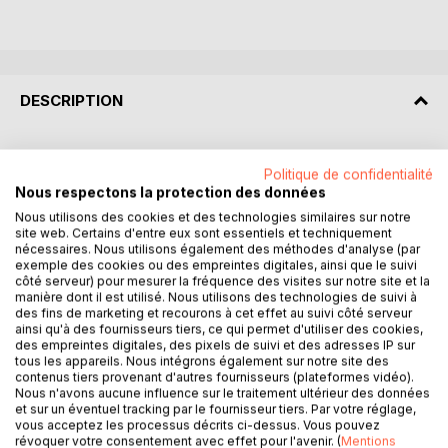
DESCRIPTION
Un livre pertinent et original, avec illustrations et vidéos
Politique de confidentialité
associées.
Nous respectons la protection des données
A une époque où les prescriptions pour être parent n'ont
Nous utilisons des cookies et des technologies similaires sur notre
jamais été aussi nombreuses, comment s'y retrouver pour
site web. Certains d'entre eux sont essentiels et techniquement
construire une éducation équilibrée ? Comment
nécessaires. Nous utilisons également des méthodes d'analyse (par
accompagner nos enfants en leur donnant un cadre à la
exemple des cookies ou des empreintes digitales, ainsi que le suivi
côté serveur) pour mesurer la fréquence des visites sur notre site et la
fois aimant et structurant ? Quels repères trouver pour ne
manière dont il est utilisé. Nous utilisons des technologies de suivi à
pas tomber dans de nombreux pièges comme répondre à
des fins de marketing et recourons à cet effet au suivi côté serveur
tous leurs désirs, les surprotéger, les impliquer dans des
ainsi qu'à des fournisseurs tiers, ce qui permet d'utiliser des cookies,
des empreintes digitales, des pixels de suivi et des adresses IP sur
décisions qui incombent aux adultes, leur éviter toute
tous les appareils. Nous intégrons également sur notre site des
frustration, etc... Ce sont autant de fausses bonnes idées
contenus tiers provenant d'autres fournisseurs (plateformes vidéo).
et de raccourcis pratiques, mais qui freinent la bonne
Nous n'avons aucune influence sur le traitement ultérieur des données
construction psychique de l'adulte de demain. Nous
et sur un éventuel tracking par le fournisseur tiers. Par votre réglage,
vous acceptez les processus décrits ci-dessus. Vous pouvez
commençons à en voir les effets délétères.
révoquer votre consentement avec effet pour l'avenir. (
Mentions