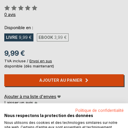
Évaluation:
0%
0
avis
Disponible en :
LIVRE
9,99 €
EBOOK
3,99 €
9,99 €
TVA incluse /
Envoi en sus
disponible (dès maintenant)
AJOUTER AU PANIER
Ajouter à ma liste d'envies
Laisser un avis
Politique de confidentialité
Nous respectons la protection des données
Nous utilisons des cookies et des technologies similaires sur notre
site web. Certains d'entre eux sont essentiels et techniquement