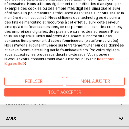
nécessaires. Nous utilisons également des méthodes d'analyse (par
exemple des cookies ou des empreintes digitales, ainsi que le suivi
côté serveur) pour mesurer la fréquence des visites sur notre site et la
manière dont il est utilisé. Nous utilisons des technologies de suivi à
DESCRIPTION
des fins de marketing et recourons à cet effet au suivi côté serveur
ainsi qu'à des fournisseurs tiers, ce qui permet d'utiliser des cookies,
des empreintes digitales, des pixels de suivi et des adresses IP sur
Edwin Holking est poursuivi par les partisans du roi Edgar
tous les appareils. Nous intégrons également sur notre site des
contenus tiers provenant d'autres fournisseurs (plateformes vidéo).
Smérold, lorsqu'il se voit plonger dans le monde d'un
Nous n'avons aucune influence sur le traitement ultérieur des données
peuple qu'il ne connait qu'à travers les livres.
et sur un éventuel tracking par le fournisseur tiers. Par votre réglage,
Heureusement Aaron et Alyssa, ses deux amis, sont là pour
vous acceptez les processus décrits ci-dessus. Vous pouvez
le guider dans cette aventure épique ! Entre village cachés,
révoquer votre consentement avec effet pour l'avenir. (
Mentions
légales BoD
)
créatures étranges et forêts vivantes, Edwin va prendre
conscience de ce qu'il représente pour le monde.
REFUSER
NON, AJUSTER
AUTEUR(S)
TOUT ACCEPTER
CRITIQUES PRESSE
AVIS