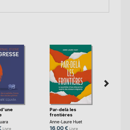
 d'une
Par-delà les
e
frontières
Danse
quara
Anne-Laure Huet
Khouf
€
16,00 €
Livre
Livre
Benya