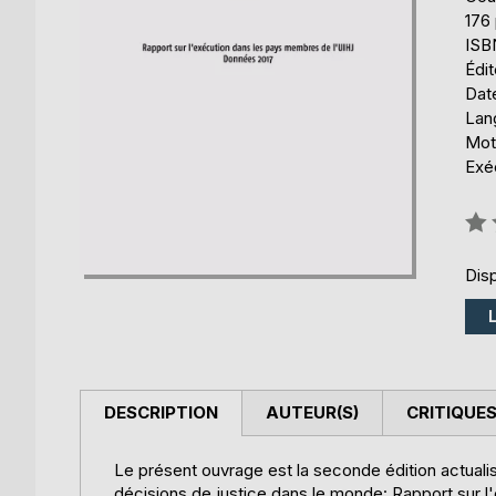
176
ISB
Édi
Date
Lang
Mots
Exé
Éval
0%
Disp
DESCRIPTION
AUTEUR(S)
CRITIQUES
Le présent ouvrage est la seconde édition actualisé
décisions de justice dans le monde: Rapport sur l