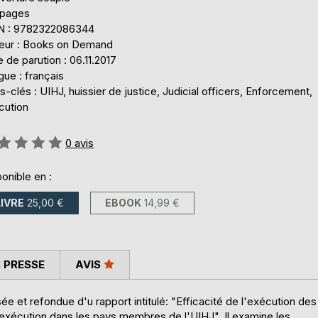
 pages
N : 9782322086344
teur : Books on Demand
 de parution : 06.11.2017
ue : français
-clés : UIHJ, huissier de justice, Judicial officers, Enforcement,
cution
uation:
0
avis
onible en :
LIVRE
25,00 €
EBOOK
14,99 €
 PRESSE
AVIS
e et refondue d'u rapport intitulé: "Efficacité de l'exécution des
'exécution dans les pays membres de l'UIHJ". Il examine les