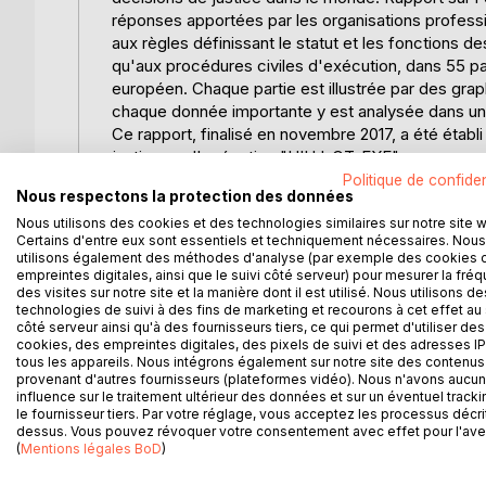
réponses apportées par les organisations professio
aux règles définissant le statut et les fonctions de
qu'aux procédures civiles d'exécution, dans 55 pays
européen. Chaque partie est illustrée par des grap
chaque donnée importante y est analysée dans un
Ce rapport, finalisé en novembre 2017, a été établi 
justice sur l'exécution "UIHJ-GT-EXE", en reprenan
outil mis au service des décideurs politiques ou
Politique de confiden
Nous respectons la protection des données
(professionnels du droit, justiciable, médias...) et 
Nous utilisons des cookies et des technologies similaires sur notre site 
intéressées par les procédures civiles d'exécutio
Certains d'entre eux sont essentiels et techniquement nécessaires. Nous
utilisons également des méthodes d'analyse (par exemple des cookies 
This book is the second edition consolidated and 
empreintes digitales, ainsi que le suivi côté serveur) pour mesurer la fré
decision around the world : report concerning enf
des visites sur notre site et la manière dont il est utilisé. Nous utilisons de
technologies de suivi à des fins de marketing et recourons à cet effet au 
answers given to almost 500 questions concerning t
côté serveur ainsi qu'à des fournisseurs tiers, ce qui permet d'utiliser des
concerning civil enforcement procedures in 55 co
cookies, des empreintes digitales, des pixels de suivi et des adresses IP
continents. Each section is illustrated by graphs a
tous les appareils. Nous intégrons également sur notre site des contenus 
provenant d'autres fournisseurs (plateformes vidéo). Nous n'avons aucu
analysis of important data are also provided.
influence sur le traitement ultérieur des données et sur un éventuel tracki
This report, finalised in November 2017, was carrie
le fournisseur tiers. Par votre réglage, vous acceptez les processus décri
Officers called « UIHJ-GT-EXE ». Its structure is 
dessus. Vous pouvez révoquer votre consentement avec effet pour l'aven
(
Mentions légales BoD
)
offered to political decision-makers or economic a
litigants, the media ...) and organizations or institu