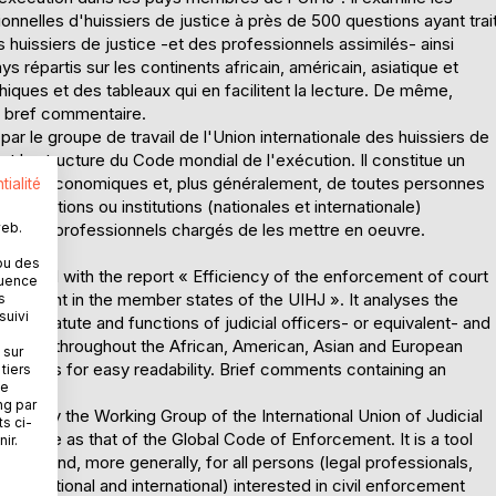
nnelles d'huissiers de justice à près de 500 questions ayant trai
s huissiers de justice -et des professionnels assimilés- ainsi
 répartis sur les continents africain, américain, asiatique et
hiques et des tableaux qui en facilitent la lecture. De même,
 bref commentaire.
par le groupe de travail de l'Union internationale des huissiers de
t la structure du Code mondial de l'exécution. Il constitue un
 acteurs économiques et, plus généralement, de toutes personnes
tialité
organisations ou institutions (nationales et internationale)
web.
n et les professionnels chargés de les mettre en oeuvre.
ou des
updated with the report « Efficiency of the enforcement of court
quence
orcement in the member states of the UIHJ ». It analyses the
s
suivi
he statute and functions of judicial officers- or equivalent- and
untries throughout the African, American, Asian and European
 sur
nd tables for easy readability. Brief comments containing an
tiers
ne
ng par
d out by the Working Group of the International Union of Judicial
ts ci-
the same as that of the Global Code of Enforcement. It is a tool
ir.
ctors and, more generally, for all persons (legal professionals,
tions (national and international) interested in civil enforcement