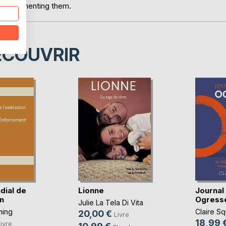
r implementing them.
ÉCOUVRIR
ial de
Lionne
Journal
n
Ogress
Julie La Tela Di Vita
hing
Claire S
20,00 €
Livre
18,99 
ivre