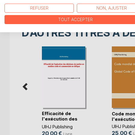
proceedings and the professionals responsible fo
REFUSER
NON, AJUSTER
TOUT ACCEPTER
D’AUTRES TITRES À D
Efficacité de
Code mond
l'exécution des
l'exécutio
ns la
déci(...)
e
UIHJ Publis
UIHJ Publishing
25,00 €
20,00 €
L
Livre
la