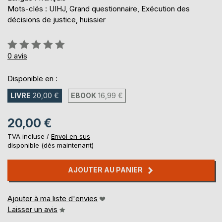
Mots-clés : UIHJ, Grand questionnaire, Exécution des
décisions de justice, huissier
Évaluation:
0%
0
avis
Disponible en :
LIVRE
20,00 €
EBOOK
16,99 €
20,00 €
TVA incluse /
Envoi en sus
disponible (dès maintenant)
AJOUTER AU PANIER
Ajouter à ma liste d'envies
Laisser un avis