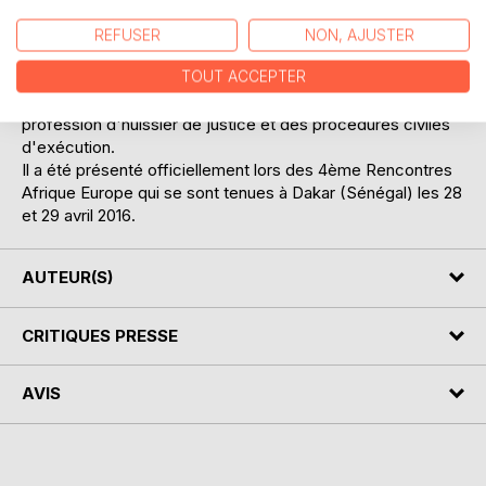
de l'UIHJ, banque de données statistiques unique au
monde régulièrement mise à jour, collectées auprès des
REFUSER
NON, AJUSTER
organisations professionnelles d'huissiers de justice des
TOUT ACCEPTER
pays membres de l'UIHJ et réparties en 26 thèmes et 350
questions qui couvrent les différents aspects de la
profession d'huissier de justice et des procédures civiles
d'exécution.
Il a été présenté officiellement lors des 4ème Rencontres
Afrique Europe qui se sont tenues à Dakar (Sénégal) les 28
et 29 avril 2016.
AUTEUR(S)
CRITIQUES PRESSE
AVIS