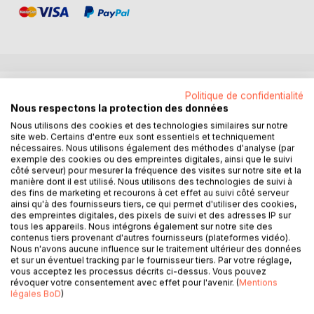
DESCRIPTION
Politique de confidentialité
Nous respectons la protection des données
Nous utilisons des cookies et des technologies similaires sur notre
Le présent rapport intitulé "Efficacité de l'exécution des
site web. Certains d'entre eux sont essentiels et techniquement
décisions de justice en matière civile et commerciale en
nécessaires. Nous utilisons également des méthodes d'analyse (par
Afrique : Rapport sur l'exécution dans les pays africains
exemple des cookies ou des empreintes digitales, ainsi que le suivi
côté serveur) pour mesurer la fréquence des visites sur notre site et la
membres de l'UIHJ -Données 2015", détaille les principales
manière dont il est utilisé. Nous utilisons des technologies de suivi à
règles définissant le statut et les fonctions des huissiers de
des fins de marketing et recourons à cet effet au suivi côté serveur
justice dans 16 pays du continent africain. Chaque partie
ainsi qu'à des fournisseurs tiers, ce qui permet d'utiliser des cookies,
des empreintes digitales, des pixels de suivi et des adresses IP sur
est illustrée par des graphiques et des tableaux qui en
tous les appareils. Nous intégrons également sur notre site des
facilitent la lecture. De même, chaque donnée importante y
contenus tiers provenant d'autres fournisseurs (plateformes vidéo).
est analysée dans un bref commentaire.
Nous n'avons aucune influence sur le traitement ultérieur des données
et sur un éventuel tracking par le fournisseur tiers. Par votre réglage,
Ce rapport réalisé par le groupe de travail de l'Union
vous acceptez les processus décrits ci-dessus. Vous pouvez
internationale des huissiers de justice sur l'exécution UIHJ-
révoquer votre consentement avec effet pour l'avenir. (
Mentions
GT-EXE, a été finalisé en avril 2016. Il constitue une analyse
légales BoD
)
des données recueillies par le biais du Grand questionnaire