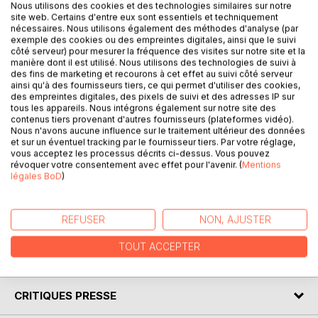
Nous utilisons des cookies et des technologies similaires sur notre
site web. Certains d'entre eux sont essentiels et techniquement
Angelo Rizzi acuña con este libro un gran desasosiego que
nécessaires. Nous utilisons également des méthodes d'analyse (par
ronda entre las cosas esenciales para mostrarnos la paz
exemple des cookies ou des empreintes digitales, ainsi que le suivi
côté serveur) pour mesurer la fréquence des visites sur notre site et la
que resulta de esa gran contemplación, de esa sabiduría.
manière dont il est utilisé. Nous utilisons des technologies de suivi à
Dejémoslo a que nos atrape en estas páginas, desde lo
des fins de marketing et recourons à cet effet au suivi côté serveur
finisecular del tiempo. Yo me he sentado desde los
ainsi qu'à des fournisseurs tiers, ce qui permet d'utiliser des cookies,
primeros versos en busca de esas tempestades que a
des empreintes digitales, des pixels de suivi et des adresses IP sur
tous les appareils. Nous intégrons également sur notre site des
manera de marcalibros también dibujo en la vida para
contenus tiers provenant d'autres fournisseurs (plateformes vidéo).
seguir apostando por esta obra que bien merece ser leída
Nous n'avons aucune influence sur le traitement ultérieur des données
y divulgada. Tomemos estimado lector un tiempo en esos
et sur un éventuel tracking par le fournisseur tiers. Par votre réglage,
vous acceptez les processus décrits ci-dessus. Vous pouvez
senderos para contemplar platónicamente lo hermoso de
révoquer votre consentement avec effet pour l'avenir. (
Mentions
las cosas.
légales BoD
)
Luis Manuel Pérez Boitel
En el breve invierno de Cuba, 2016
REFUSER
NON, AJUSTER
TOUT ACCEPTER
AUTEUR(S)
CRITIQUES PRESSE