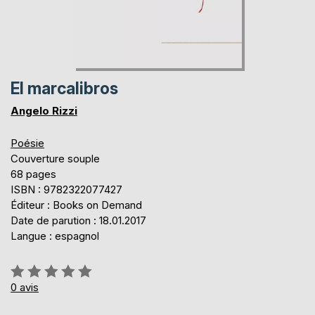
El marcalibros
Angelo Rizzi
Poésie
Couverture souple
68 pages
ISBN : 9782322077427
Éditeur : Books on Demand
Date de parution : 18.01.2017
Langue : espagnol
Évaluation:
0%
0
avis