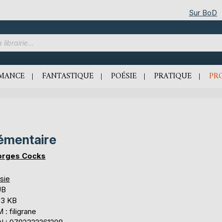
Sur BoD
MANCE
FANTASTIQUE
POÉSIE
PRATIQUE
PR
émentaire
rges Cocks
sie
UB
,3 KB
: filigrane