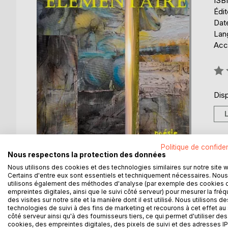
ISB
Édi
Date
Lang
Acce
Éval
0%
Disp
Politique de confiden
Nous respectons la protection des données
Nous utilisons des cookies et des technologies similaires sur notre site 
Certains d'entre eux sont essentiels et techniquement nécessaires. Nous
utilisons également des méthodes d'analyse (par exemple des cookies 
empreintes digitales, ainsi que le suivi côté serveur) pour mesurer la fré
des visites sur notre site et la manière dont il est utilisé. Nous utilisons de
DESCRIPTION
AUTEUR(S)
CRITIQUES
technologies de suivi à des fins de marketing et recourons à cet effet au 
côté serveur ainsi qu'à des fournisseurs tiers, ce qui permet d'utiliser des
cookies, des empreintes digitales, des pixels de suivi et des adresses IP