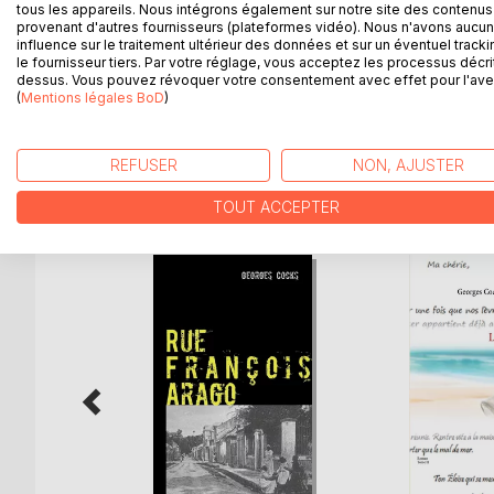
Georges Cocks nous rappelle dans cette petite le
tous les appareils. Nous intégrons également sur notre site des contenus 
un homme qui n'a jamais vécu parce que son exist
provenant d'autres fournisseurs (plateformes vidéo). Nous n'avons aucu
influence sur le traitement ultérieur des données et sur un éventuel tracki
Désabusés, nous vivons dans une vallée stérile ou 
le fournisseur tiers. Par votre réglage, vous acceptez les processus décri
âme vide que la faim perpétuelle nourrit pour garde
dessus. Vous pouvez révoquer votre consentement avec effet pour l'aven
des sentiers fragiles de notre existence.
(
Mentions légales BoD
)
REFUSER
NON, AJUSTER
D’AUTRES TITRES À D
TOUT ACCEPTER