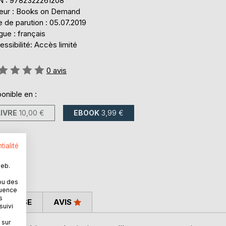
N : 9782322261208
teur : Books on Demand
 de parution : 05.07.2019
ue : français
ssibilité: Accès limité
uation:
0
avis
onible en :
LIVRE
10,00 €
EBOOK
3,99 €
tialité
web.
ou des
quence
s
 PRESSE
AVIS
suivi
 sur