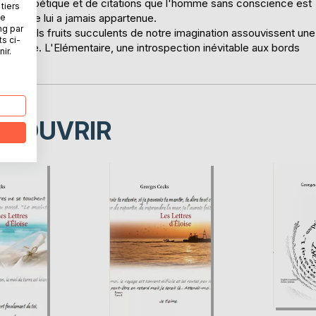
cture poétique et de citations que l'homme sans conscience est
tiers
ence ne lui a jamais appartenue.
ne
ng par
les seuls fruits succulents de notre imagination assouvissent une
ts ci-
r en vie. L'Elémentaire, une introspection inévitable aux bords
ir.
ÉCOUVRIR