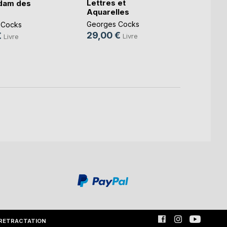
Lettres et
dam des
Souve
Aquarelles
Georg
Georges Cocks
 Cocks
13,0
29,00 €
€
Livre
Livre
RETRACTATION