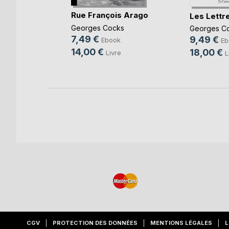
ns les
Rue François Arago
Les Lettre
Georges Cocks
Georges C
o
7,49 €
9,49 €
Ebook
Eb
k
14,00 €
18,00 €
Livre
L
e
CGV
PROTECTION DES DONNÉES
MENTIONS LÉGALES
L