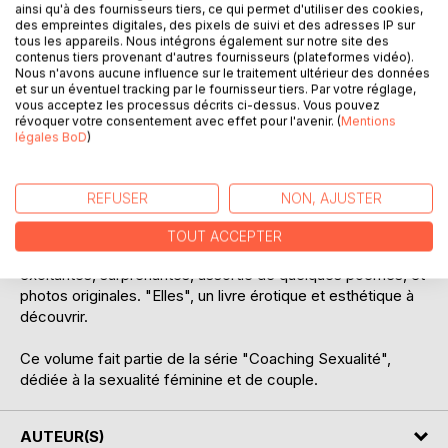
ainsi qu'à des fournisseurs tiers, ce qui permet d'utiliser des cookies,
des empreintes digitales, des pixels de suivi et des adresses IP sur
tous les appareils. Nous intégrons également sur notre site des
DESCRIPTION
contenus tiers provenant d'autres fournisseurs (plateformes vidéo).
Nous n'avons aucune influence sur le traitement ultérieur des données
et sur un éventuel tracking par le fournisseur tiers. Par votre réglage,
Elles ! Des femmes courageuses et libres qui ont choisi de
vous acceptez les processus décrits ci-dessus. Vous pouvez
révoquer votre consentement avec effet pour l'avenir. (
Mentions
vivre intensément leurs désirs et leurs plaisirs : pour oser
légales BoD
)
leur propre aventure, réaliser leur destin, épanouir leur
sensualité, ou même pour vaincre leurs démons ! Tout cela
parfois au risque de leur vie...
REFUSER
NON, AJUSTER
Ce recueil de multiples situations sensuelles vécues par
TOUT ACCEPTER
"Elles" allie la narration d'aventures sensuelles troublantes,
excitantes, surprenantes, assortie de quelques poèmes, et
photos originales. "Elles", un livre érotique et esthétique à
découvrir.
Ce volume fait partie de la série "Coaching Sexualité",
dédiée à la sexualité féminine et de couple.
AUTEUR(S)