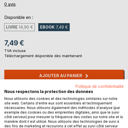
0%
0
avis
Disponible en :
LIVRE
14,90 €
EBOOK
7,49 €
7,49 €
TVA incluse
Téléchargement disponible dès maintenant
AJOUTER AU PANIER
Politique de confidentialité
Nous respectons la protection des données
Ajouter à ma liste d'envies
Laisser un avis
Nous utilisons des cookies et des technologies similaires sur notre
site web. Certains d'entre eux sont essentiels et techniquement
nécessaires. Nous utilisons également des méthodes d'analyse (par
exemple des cookies ou des empreintes digitales, ainsi que le suivi
côté serveur) pour mesurer la fréquence des visites sur notre site et la
manière dont il est utilisé. Nous utilisons des technologies de suivi à
des fins de marketing et recourons à cet effet au suivi côté serveur