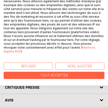
nécessaires. Nous utilisons également des méthodes d'analyse (par
L'utopie écologique et sociale d'un grand territoire insulaire
exemple des cookies ou des empreintes digitales, ainsi que le suivi
côté serveur) pour mesurer la fréquence des visites sur notre site et la
est bousculée par les Pirates, d'insaisissables pillards qui
manière dont il est utilisé. Nous utilisons des technologies de suivi à
sèment la terreur sur une plaine rurale et paisible au pied de
des fins de marketing et recourons à cet effet au suivi côté serveur
l'immense métropole qui le dynamise.
ainsi qu'à des fournisseurs tiers, ce qui permet d'utiliser des cookies,
des empreintes digitales, des pixels de suivi et des adresses IP sur
tous les appareils. Nous intégrons également sur notre site des
Au cours d'une attaque, des villageois parviennent à
contenus tiers provenant d'autres fournisseurs (plateformes vidéo).
neutraliser et capturer une assaillante. Mais celle-ci se
Nous n'avons aucune influence sur le traitement ultérieur des données
et sur un éventuel tracking par le fournisseur tiers. Par votre réglage,
réveille frappée d'amnésie...
vous acceptez les processus décrits ci-dessus. Vous pouvez
révoquer votre consentement avec effet pour l'avenir. (
Mentions
Se retrouvant enrôlée malgré elle dans une quête pour la
légales BoD
)
paix, elle devra redécouvrir le monde et partir à la
recherche de sa propre identité.
REFUSER
NON, AJUSTER
AUTEUR(S)
TOUT ACCEPTER
CRITIQUES PRESSE
AVIS