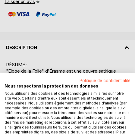
Laisser un avis
DESCRIPTION
RÉSUMÉ :
"Éloge de la Folie" d'Érasme est une oeuvre satirique
majeure de la Renaissance, écrite en 1509 et publiée en
Politique de confidentialité
1511. Dans ce texte, Érasme adopte la voix de la Folie elle-
Nous respectons la protection des données
même, qui prend la parole pour louer ses propres vertus et
Nous utilisons des cookies et des technologies similaires sur notre
celles de ses fidèles adeptes. La Folie se présente
site web. Certains d'entre eux sont essentiels et techniquement
comme une figure bienveillante et nécessaire, qui apporte
nécessaires. Nous utilisons également des méthodes d'analyse (par
exemple des cookies ou des empreintes digitales, ainsi que le suivi
joie et simplicité à l'humanité. Elle critique les travers de la
côté serveur) pour mesurer la fréquence des visites sur notre site et la
société, de la religion et des institutions politiques de son
manière dont il est utilisé. Nous utilisons des technologies de suivi à
temps, en soulignant l'hypocrisie et la vanité des hommes.
des fins de marketing et recourons à cet effet au suivi côté serveur
ainsi qu'à des fournisseurs tiers, ce qui permet d'utiliser des cookies,
À travers une série de portraits et de situations, Érasme
des empreintes digitales, des pixels de suivi et des adresses IP sur
dépeint les faiblesses humaines avec humour et ironie, tout