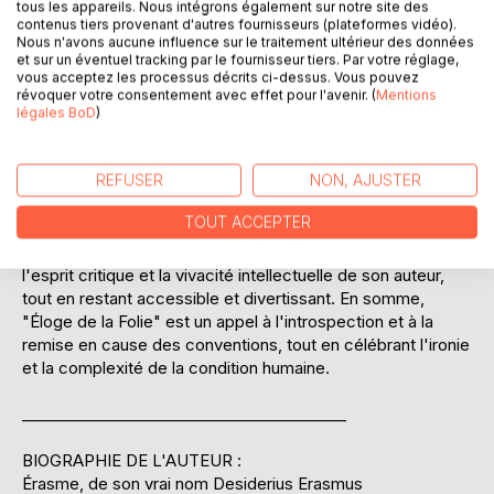
tous les appareils. Nous intégrons également sur notre site des
en incitant à une réflexion profonde sur la nature humaine
contenus tiers provenant d'autres fournisseurs (plateformes vidéo).
Nous n'avons aucune influence sur le traitement ultérieur des données
et la sagesse. Il s'attaque aux théologiens, aux
et sur un éventuel tracking par le fournisseur tiers. Par votre réglage,
philosophes, aux hommes de loi, et même aux souverains,
vous acceptez les processus décrits ci-dessus. Vous pouvez
révélant comment la folie, sous ses divers déguisements,
révoquer votre consentement avec effet pour l'avenir. (
Mentions
influence et régit la vie humaine. L'oeuvre est un plaidoyer
légales BoD
)
pour la tolérance et la réforme intellectuelle, invitant à une
remise en question des certitudes établies. Érasme,
REFUSER
NON, AJUSTER
humaniste convaincu, utilise cette satire pour promouvoir
l'idée que la vraie sagesse réside dans la reconnaissance
TOUT ACCEPTER
de ses propres limites et dans une quête sincère de la
connaissance. Le livre, par sa structure et son style, reflète
l'esprit critique et la vivacité intellectuelle de son auteur,
tout en restant accessible et divertissant. En somme,
"Éloge de la Folie" est un appel à l'introspection et à la
remise en cause des conventions, tout en célébrant l'ironie
et la complexité de la condition humaine.
__________________________________________
BIOGRAPHIE DE L'AUTEUR :
Érasme, de son vrai nom Desiderius Erasmus