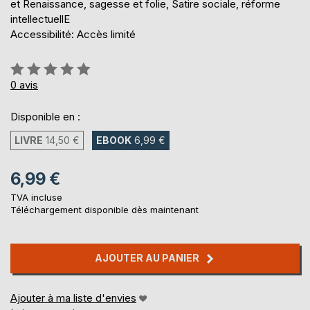
et Renaissance, sagesse et folie, Satire sociale, réforme
intellectuellE
Accessibilité: Accès limité
Évaluation:
0%
0
avis
Disponible en :
LIVRE
14,50 €
EBOOK
6,99 €
6,99 €
TVA incluse
Téléchargement disponible dès maintenant
AJOUTER AU PANIER
Ajouter à ma liste d'envies