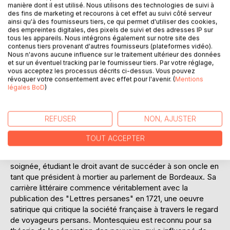
"Eloge de la sincérité" n'est pas seulement une
manière dont il est utilisé. Nous utilisons des technologies de suivi à
des fins de marketing et recourons à cet effet au suivi côté serveur
condamnation du mensonge, mais aussi une invitation à
ainsi qu'à des fournisseurs tiers, ce qui permet d'utiliser des cookies,
embrasser la vérité comme un pilier fondamental de la vie
des empreintes digitales, des pixels de suivi et des adresses IP sur
sociale et personnelle. Cet essai, bien que moins connu
tous les appareils. Nous intégrons également sur notre site des
contenus tiers provenant d'autres fournisseurs (plateformes vidéo).
que ses oeuvres majeures, offre un aperçu fascinant des
Nous n'avons aucune influence sur le traitement ultérieur des données
préoccupations éthiques qui animeront toute la carrière de
et sur un éventuel tracking par le fournisseur tiers. Par votre réglage,
Montesquieu.
vous acceptez les processus décrits ci-dessus. Vous pouvez
révoquer votre consentement avec effet pour l'avenir. (
Mentions
légales BoD
)
L'AUTEUR :
Charles Louis de Secondat, baron de La Brède et de
Montesquieu, est né le 18 janvier 1689 près de Bordeaux,
REFUSER
NON, AJUSTER
en France. Philosophe et écrivain des Lumières, il est
surtout connu pour ses oeuvres majeures telles que "De
TOUT ACCEPTER
l'esprit des lois" et "Les Lettres persanes". Issu d'une
famille noble, Montesquieu a bénéficié d'une éducation
soignée, étudiant le droit avant de succéder à son oncle en
tant que président à mortier au parlement de Bordeaux. Sa
carrière littéraire commence véritablement avec la
publication des "Lettres persanes" en 1721, une oeuvre
satirique qui critique la société française à travers le regard
de voyageurs persans. Montesquieu est reconnu pour sa