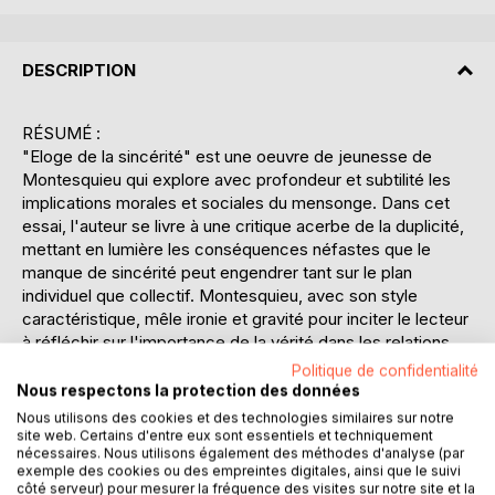
DESCRIPTION
RÉSUMÉ :
"Eloge de la sincérité" est une oeuvre de jeunesse de
Montesquieu qui explore avec profondeur et subtilité les
implications morales et sociales du mensonge. Dans cet
essai, l'auteur se livre à une critique acerbe de la duplicité,
mettant en lumière les conséquences néfastes que le
manque de sincérité peut engendrer tant sur le plan
individuel que collectif. Montesquieu, avec son style
caractéristique, mêle ironie et gravité pour inciter le lecteur
à réfléchir sur l'importance de la vérité dans les relations
humaines. À travers une série d'arguments bien construits,
Politique de confidentialité
il démontre comment le mensonge peut miner la
Nous respectons la protection des données
confiance, détruire les relations et corrompre les
Nous utilisons des cookies et des technologies similaires sur notre
institutions. L'oeuvre, bien que rédigée au début de sa
site web. Certains d'entre eux sont essentiels et techniquement
nécessaires. Nous utilisons également des méthodes d'analyse (par
carrière, révèle déjà la finesse d'analyse et la profondeur
exemple des cookies ou des empreintes digitales, ainsi que le suivi
philosophique qui caractériseront ses écrits ultérieurs.
côté serveur) pour mesurer la fréquence des visites sur notre site et la