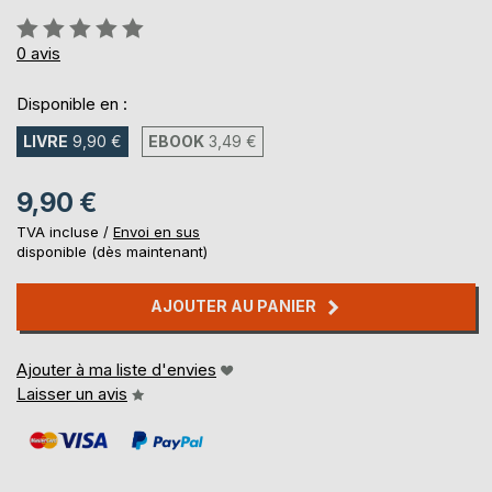
Évaluation:
0%
0
avis
Disponible en :
LIVRE
9,90 €
EBOOK
3,49 €
9,90 €
TVA incluse /
Envoi en sus
disponible (dès maintenant)
AJOUTER AU PANIER
Ajouter à ma liste d'envies
Laisser un avis