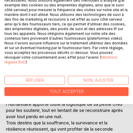
nécessaires. Nous utilisons également des méthodes d'analyse (par
exemple des cookies ou des empreintes digitales, ainsi que le suivi
côté serveur) pour mesurer la fréquence des visites sur notre site et la
manière dont il est utilisé. Nous utilisons des technologies de suivi à
des fins de marketing et recourons à cet effet au suivi côté serveur
ainsi qu'à des fournisseurs tiers, ce qui permet d'utiliser des cookies,
DESCRIPTION
des empreintes digitales, des pixels de suivi et des adresses IP sur
tous les appareils. Nous intégrons également sur notre site des
contenus tiers provenant d'autres fournisseurs (plateformes vidéo).
Le feu.
Nous n'avons aucune influence sur le traitement ultérieur des données
Le feu qui rougit les lames qui mutilent.
et sur un éventuel tracking par le fournisseur tiers. Par votre réglage,
vous acceptez les processus décrits ci-dessus. Vous pouvez
Le feu qui tue.
révoquer votre consentement avec effet pour l'avenir. (
Mentions
Le feu qui détruit l'héritage et paralyse.
légales BoD
)
Voici ce qu'ont en commun Fatou, la Sénégalaise, Gérald,
le Sri lankais, et Lili, la Française.
Fatou l'infirmière se bat contre l'excision qu'elle a subie à
REFUSER
NON, AJUSTER
l'âge de cinq ans. Gérald, le syndicaliste, lutte pour
améliorer le sort des ouvriers tamouls exploités
TOUT ACCEPTER
inhumainement dans les plantations de thé de son pays. Lili
l'humanitaire apporte toute la logistique de sa petite ONG
pour les soutenir, tout en tentant de se reconstruire après
avoir tout perdu en une nuit.
Trois destins que la souffrance, la survivance et la
résilience réunissent, qui vont profiter de la seconde