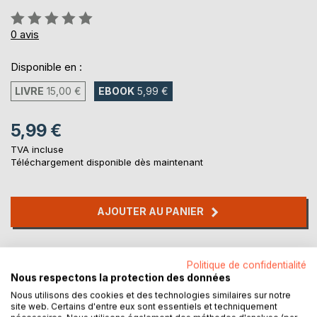
Évaluation:
0%
0
avis
Disponible en :
LIVRE
15,00 €
EBOOK
5,99 €
5,99 €
TVA incluse
Téléchargement disponible dès maintenant
AJOUTER AU PANIER
Ajouter à ma liste d'envies
Politique de confidentialité
Laisser un avis
Nous respectons la protection des données
Nous utilisons des cookies et des technologies similaires sur notre
site web. Certains d'entre eux sont essentiels et techniquement