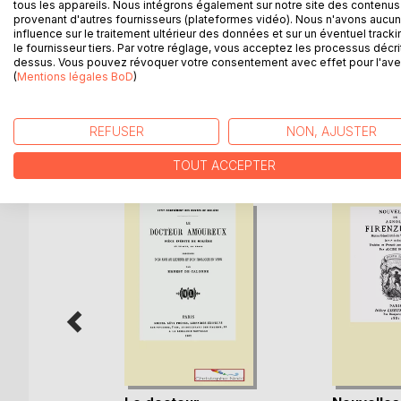
tous les appareils. Nous intégrons également sur notre site des contenus 
un peu trivial ; de nombreux exemples & anecdotes 
provenant d'autres fournisseurs (plateformes vidéo). Nous n'avons aucu
influence sur le traitement ultérieur des données et sur un éventuel tracki
Un manuel qui rassurera de nombreux lecteurs sur 
le fournisseur tiers. Par votre réglage, vous acceptez les processus décri
fonction naturelle fort commune ; avec des consei
dessus. Vous pouvez révoquer votre consentement avec effet pour l'aven
Une quête malicieuse, originale & ludique ; un véri
(
Mentions légales BoD
)
REFUSER
NON, AJUSTER
D’AUTRES TITRES À D
TOUT ACCEPTER