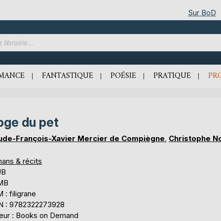
Sur BoD
MANCE
FANTASTIQUE
POÉSIE
PRATIQUE
PR
oge du pet
ude-François-Xavier Mercier de Compiègne
,
Christophe N
ans & récits
UB
 MB
: filigrane
N : 9782322273928
teur : Books on Demand