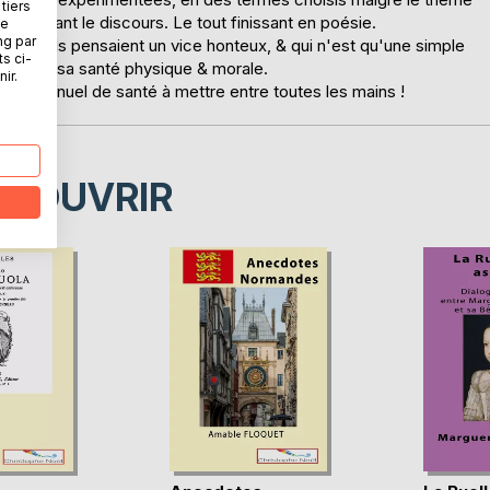
tiers
émaillant le discours. Le tout finissant en poésie.
ne
ng par
ce qu'ils pensaient un vice honteux, & qui n'est qu'une simple
ts ci-
ls pour sa santé physique & morale.
ir.
table manuel de santé à mettre entre toutes les mains !
ÉCOUVRIR