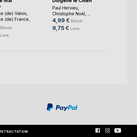
le mal
Diogène le Chien
Des m
e
plais
Paul Hervieu
,
e (de) Valois
,
Christ
Christophe Noël
, ...
te (de) France
,
Hilaire
4,99 €
Ebook
8,49
9,75 €
Ebook
Livre
17,50
Livre
RETRACTATION