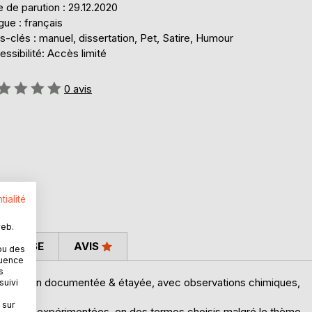
 de parution : 29.12.2020
ue : français
-clés : manuel, dissertation, Pet, Satire, Humour
ssibilité: Accès limité
uation:
0
avis
tialité
web.
 PRESSE
AVIS
ou des
quence
s
r, fort bien documentée & étayée, avec observations chimiques,
suivi
 sur
crètes & expérimentées, en des termes choisis malgré le thème