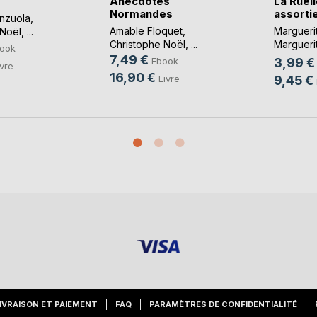
Anecdotes
La Ruel
Normandes
assorti
enzuola
,
Amable Floquet
,
Marguerit
 Noël
, ...
Christophe Noël
, ...
Margueri
ook
...
7,49 €
Ebook
3,99 €
ivre
16,90 €
Livre
9,45 €
IVRAISON ET PAIEMENT
FAQ
PARAMÈTRES DE CONFIDENTIALITÉ