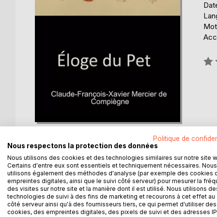
Date
Lang
Mots
Acce
Éval
0%
Politique de confiden
Nous respectons la protection des données
Nous utilisons des cookies et des technologies similaires sur notre site 
Certains d'entre eux sont essentiels et techniquement nécessaires. Nous
DESCRIPTION
AUTEUR(S)
CRITIQUES
utilisons également des méthodes d'analyse (par exemple des cookies 
empreintes digitales, ainsi que le suivi côté serveur) pour mesurer la fré
des visites sur notre site et la manière dont il est utilisé. Nous utilisons de
Dissertation, selon les propres propos de l'Auteu
technologies de suivi à des fins de marketing et recourons à cet effet au 
côté serveur ainsi qu'à des fournisseurs tiers, ce qui permet d'utiliser des
médicales, musicales & sociales.
cookies, des empreintes digitales, des pixels de suivi et des adresses IP
Considérations théoriques & philosophiques, con