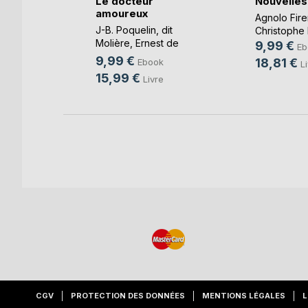
Le docteur
Nouvelles
s
amoureux
Agnolo Fir
J-B. Poquelin, dit
Christophe
card
,
Molière
,
Ernest de
ripe
, ...
9,99 €
Eb
Calonne
, ...
9,99 €
k
18,81 €
Ebook
L
15,99 €
e
Livre
CGV
PROTECTION DES DONNÉES
MENTIONS LÉGALES
L