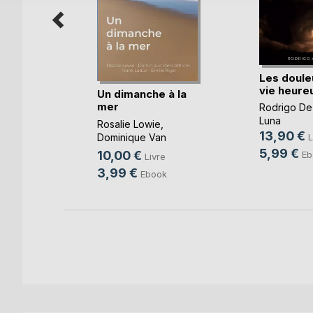
Les doule
vie heure
Un dimanche à la
mer
Rodrigo De
-Taty
Luna
Rosalie Lowie
,
13,90 €
Dominique Van
L
k
Cotthem
, ...
5,99 €
10,00 €
Eb
Livre
3,99 €
Ebook