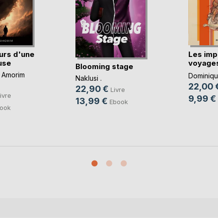
urs d'une
Les imp
use
voyages
Blooming stage
imbéc(..
 Amorim
Dominique
Naklusi .
22,00 
22,90 €
Livre
ivre
9,99 €
13,99 €
Ebook
ook