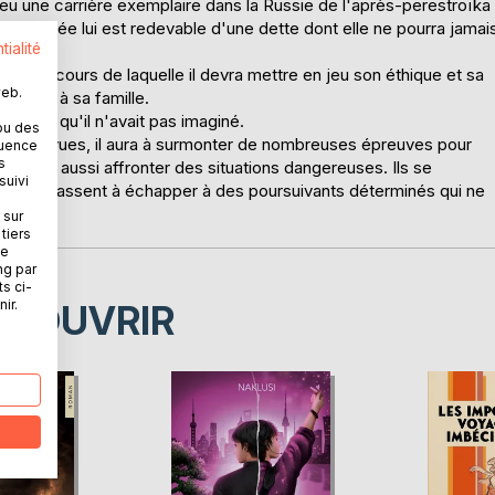
eu une carrière exemplaire dans la Russie de l'après-perestroïka
ue l' Armée lui est redevable d'une dette dont elle ne pourra jamai
tialité
ure au cours de laquelle il devra mettre en jeu son éthique et sa
web.
ure vie à sa famille.
 destin qu'il n'avait pas imaginé.
ou des
prévues, il aura à surmonter de nombreuses épreuves pour
quence
s
 devront aussi affronter des situations dangereuses. Ils se
suivi
s qu'ils passent à échapper à des poursuivants déterminés qui ne
 sur
tiers
ne
ng par
ts ci-
ir.
ÉCOUVRIR