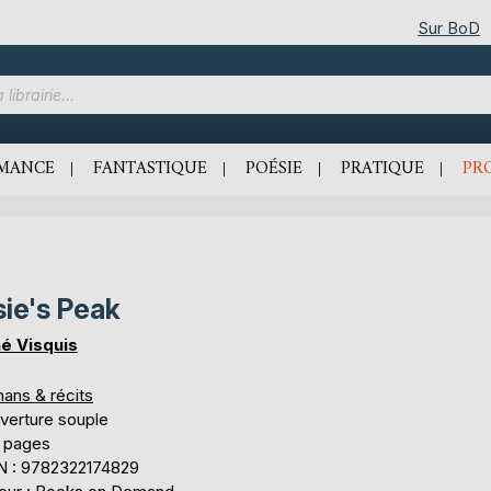
Sur BoD
MANCE
FANTASTIQUE
POÉSIE
PRATIQUE
PR
sie's Peak
é Visquis
ans & récits
verture souple
 pages
N : 9782322174829