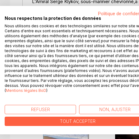
L'Amiral Serge Klykov, sous-marinier chevronné,a 
où règne la corruption. De plus, il n'a pas oublié q
Politique de confiden
s'acquitter.
Nous respectons la protection des données
Balayant ses scrupules, il s'engage dans une avent
Nous utilisons des cookies et des technologies similaires sur notre site 
conception du devoir,pour tenter d'offrir une meille
Certains d'entre eux sont essentiels et techniquement nécessaires. Nous
Il entraine avec lui ses proches et ses amis vers un
utilisons également des méthodes d'analyse (par exemple des cookies 
Comme beaucoup de choses ne se passent comme 
empreintes digitales, ainsi que le suivi côté serveur) pour mesurer la fré
des visites sur notre site et la manière dont il est utilisé. Nous utilisons de
retrouver sa famille et ses amis qui, parallèlement
technologies de suivi à des fins de marketing et recourons à cet effet au 
retrouveront tous, enfin, après plusieurs semaine
côté serveur ainsi qu'à des fournisseurs tiers, ce qui permet d'utiliser des
les lâcheront pas.
cookies, des empreintes digitales, des pixels de suivi et des adresses IP
tous les appareils. Nous intégrons également sur notre site des contenus 
provenant d'autres fournisseurs (plateformes vidéo). Nous n'avons aucu
influence sur le traitement ultérieur des données et sur un éventuel tracki
le fournisseur tiers. Par votre réglage, vous acceptez les processus décri
dessus. Vous pouvez révoquer votre consentement avec effet pour l'aven
D’AUTRES TITRES À D
(
Mentions légales BoD
)
REFUSER
NON, AJUSTER
TOUT ACCEPTER