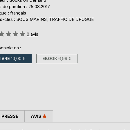
teur : Books on Demand
 de parution : 25.08.2017
ue : français
s-clés : SOUS MARINS, TRAFFIC DE DROGUE
uation:
0
avis
onible en :
LIVRE
10,00 €
EBOOK
6,99 €
 PRESSE
AVIS