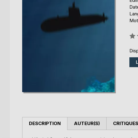
Édi
Date
Lang
Mot
Éval
0%
Disp
DESCRIPTION
AUTEUR(S)
CRITIQUES