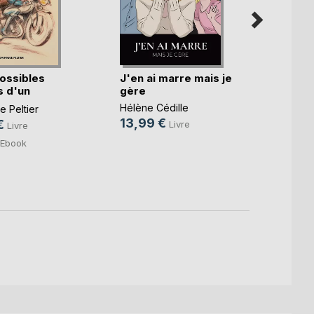
ossibles
J'en ai marre mais je
Qu'as-
 d'un
gère
lumiè
.)
Hélène Cédille
Sophie
 Peltier
13,99 €
15,0
€
Livre
Livre
4,99
Ebook