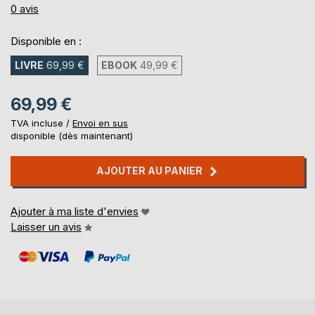
0%
0
avis
Disponible en :
LIVRE
69,99 €
EBOOK
49,99 €
69,99 €
TVA incluse /
Envoi en sus
disponible (dès maintenant)
AJOUTER AU PANIER
Ajouter à ma liste d'envies
Laisser un avis