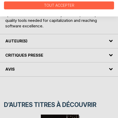
SPICE, and SPICE- HIS.
TOUT ACCEPTER
Agile methods as well as DO-178C and ISO 26262 will have
specific focus when necessary. To finish, we will promote
quality tools needed for capitalization and reaching
software excellence.
AUTEUR(S)
CRITIQUES PRESSE
AVIS
D’AUTRES TITRES À DÉCOUVRIR