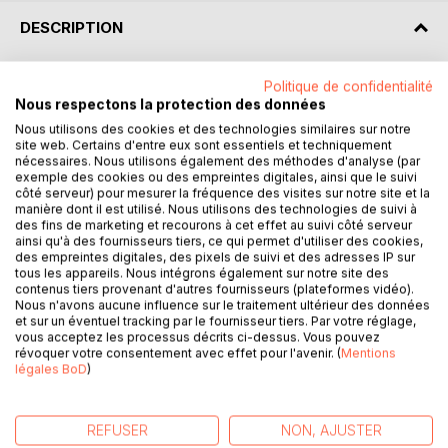
DESCRIPTION
Among the various types of software, Embedded Software
Politique de confidentialité
Nous respectons la protection des données
is a class of its own: it ensures critical missions and if
wrongly designed it can disturb the human organization,
Nous utilisons des cookies et des technologies similaires sur notre
site web. Certains d'entre eux sont essentiels et techniquement
lead to large losses, injure or kill many people. Updates are
nécessaires. Nous utilisons également des méthodes d'analyse (par
difficult and rather expensive or even impossible.
exemple des cookies ou des empreintes digitales, ainsi que le suivi
Designing Embedded Software needs to include quality in
côté serveur) pour mesurer la fréquence des visites sur notre site et la
manière dont il est utilisé. Nous utilisons des technologies de suivi à
the development process, but economic competition
des fins de marketing et recourons à cet effet au suivi côté serveur
requires designing less expensive products.
ainsi qu'à des fournisseurs tiers, ce qui permet d'utiliser des cookies,
This book addresses Embedded Software developers,
des empreintes digitales, des pixels de suivi et des adresses IP sur
Software Quality Engineers, Team Leaders, Project
tous les appareils. Nous intégrons également sur notre site des
contenus tiers provenant d'autres fournisseurs (plateformes vidéo).
Managers, and R&D Managers. The book we will introduce
Nous n'avons aucune influence sur le traitement ultérieur des données
Embedded Software, languages, tools and hardware. Then,
et sur un éventuel tracking par le fournisseur tiers. Par votre réglage,
we will discuss the challenges of Software Quality.
vous acceptez les processus décrits ci-dessus. Vous pouvez
révoquer votre consentement avec effet pour l'avenir. (
Mentions
Software Development life cycles will be presented with
légales BoD
)
their advantages and disadvantages. Main standards and
norms related to software and safety will be discussed.
Next, we will detail the major development processes and
REFUSER
NON, AJUSTER
propose a set of processes compliant with CMMI-DEV,