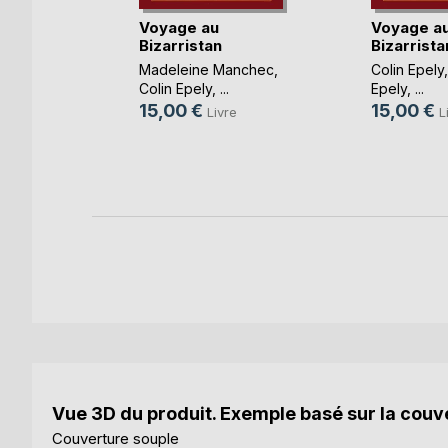
Voyage au
Voyage a
Bizarristan
Bizarrista
 d'or
Madeleine Manchec
,
Colin Epely
Colin Epely
, ...
Epely
, ...
15,00 €
15,00 €
Livre
L
k
Vue 3D du produit. Exemple basé sur la couve
Couverture souple