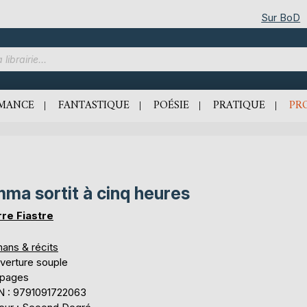
Sur BoD
MANCE
FANTASTIQUE
POÉSIE
PRATIQUE
PR
ma sortit à cinq heures
rre Fiastre
ans & récits
verture souple
 pages
N : 9791091722063