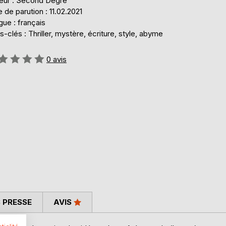
teur : Second Degré
 de parution : 11.02.2021
ue : français
-clés : Thriller, mystère, écriture, style, abyme
uation:
0
avis
 PRESSE
AVIS