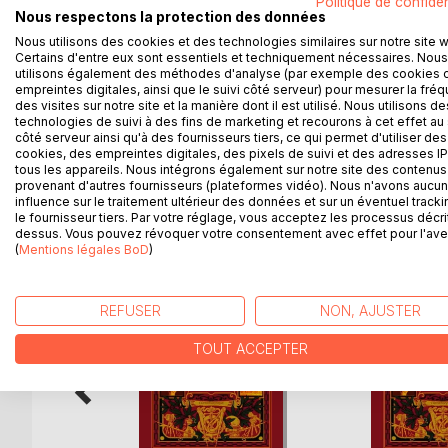
Politique de confiden
Le narrateur entreprend l'écriture d'un premier ro
Nous respectons la protection des données
littérature qui doit, selon lui, être pure fiction libér
Nous utilisons des cookies et des technologies similaires sur notre site 
importante. Aussi a-t-il décidé de réécrire "Madame
Certains d'entre eux sont essentiels et techniquement nécessaires. Nous
femme aperçue dans la rue comme modèle d'Emma.
utilisons également des méthodes d'analyse (par exemple des cookies 
Un roman ou la réalité est mise en abyme avec la 
empreintes digitales, ainsi que le suivi côté serveur) pour mesurer la fré
des visites sur notre site et la manière dont il est utilisé. Nous utilisons de
parle de narratologie avec vulgarité.
technologies de suivi à des fins de marketing et recourons à cet effet au 
côté serveur ainsi qu'à des fournisseurs tiers, ce qui permet d'utiliser des
cookies, des empreintes digitales, des pixels de suivi et des adresses IP
tous les appareils. Nous intégrons également sur notre site des contenus 
provenant d'autres fournisseurs (plateformes vidéo). Nous n'avons aucu
D’AUTRES TITRES À D
influence sur le traitement ultérieur des données et sur un éventuel tracki
le fournisseur tiers. Par votre réglage, vous acceptez les processus décri
dessus. Vous pouvez révoquer votre consentement avec effet pour l'aven
(
Mentions légales BoD
)
REFUSER
NON, AJUSTER
TOUT ACCEPTER