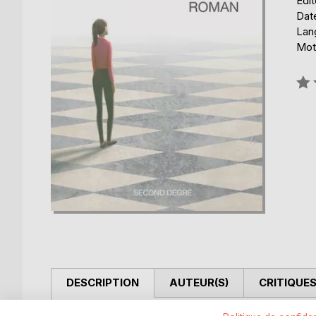
Édi
Date
Lang
Mots
Éval
0%
DESCRIPTION
AUTEUR(S)
CRITIQUES