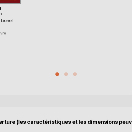
u
n
,
Lionel
ivre
rture (les caractéristiques et les dimensions peuv