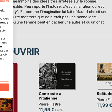
tialité
man. Il a néanmoins des idées très arrêtées sur le (bonne)
ée de la réalité. Peu importe l'histoire, c'est la narration qui est
web.
 Bovary". Et, comme l'imagination lui fait défaut, il choisit une
 La suite montrera que ce n'était pas une bonne idée.
ou des
fiction, où une femme peut en cacher une autre et où un chat
quence
s
suivi
 sur
tiers
ne
ÉCOUVRIR
ng par
ts ci-
ir.
Contraste à
Solitud
l'italienne
Pierre Fi
Pierre Fiastre
11,99 
11,99 €
Livre