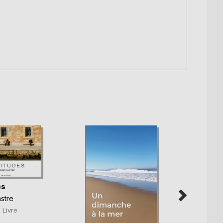
es
astre
€
Livre