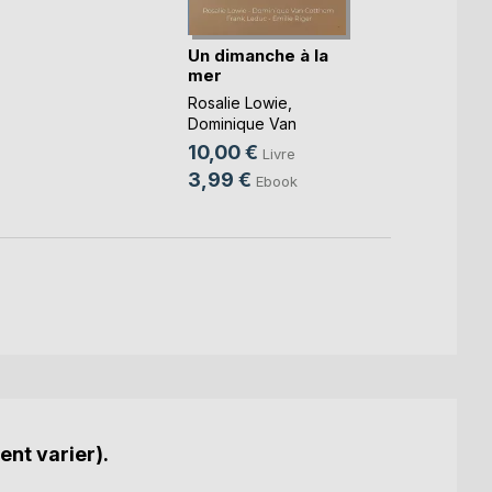
Les d
vie h
Un dimanche à la
mer
Rodrig
Luna
Rosalie Lowie
,
13,9
Dominique Van
Cotthem
, ...
5,99
10,00 €
Livre
3,99 €
Ebook
ent varier).