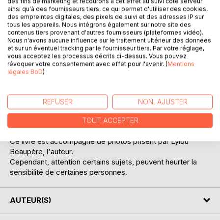
des fins de marketing et recourons à cet effet au suivi côté serveur
ainsi qu'à des fournisseurs tiers, ce qui permet d'utiliser des cookies,
des empreintes digitales, des pixels de suivi et des adresses IP sur
tous les appareils. Nous intégrons également sur notre site des
contenus tiers provenant d'autres fournisseurs (plateformes vidéo).
DESCRIPTION
Nous n'avons aucune influence sur le traitement ultérieur des données
et sur un éventuel tracking par le fournisseur tiers. Par votre réglage,
vous acceptez les processus décrits ci-dessus. Vous pouvez
révoquer votre consentement avec effet pour l'avenir. (
Mentions
Découvrez plus d'une soixantaine de textes.
légales BoD
)
Exprimant des émotions et sensations qu'on peut
rencontrer tous les jours (personnellement ou chez autrui) :
L'amour, la solitude, l'incertitude, la tristesse...
REFUSER
NON, AJUSTER
Certains vont vous remonter le moral, d'autres vont vous
faire sentir compris.
TOUT ACCEPTER
Le but est de pouvoir se comprendre et aller de l'avant.
Ce livre est accompagné de photos prisent par Lylou
Beaupère, l'auteur.
Cependant, attention certains sujets, peuvent heurter la
sensibilité de certaines personnes.
AUTEUR(S)