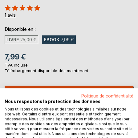
Évaluation:
100%
1
avis
Disponible en :
LIVRE
25,00 €
EBOOK
7,99 €
7,99 €
TVA incluse
Téléchargement disponible dès maintenant
AJOUTER AU PANIER
Politique de confidentialité
Nous respectons la protection des données
Nous utilisons des cookies et des technologies similaires sur notre
Ajouter à ma liste d'envies
site web. Certains d'entre eux sont essentiels et techniquement
Laisser un avis
nécessaires. Nous utilisons également des méthodes d'analyse (par
exemple des cookies ou des empreintes digitales, ainsi que le suivi
côté serveur) pour mesurer la fréquence des visites sur notre site et la
manière dont il est utilisé. Nous utilisons des technologies de suivi à