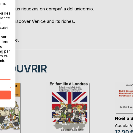
web.
ecia y sus riquezas en compañia del unicornio.
ou des
quence
family discover Venice and its riches.
s
suivi
lie von
 sur
n Schätze.
tiers
ne
ng par
ts ci-
ir.
ÉCOUVRIR
Noël à 
Abuela V
17,90 