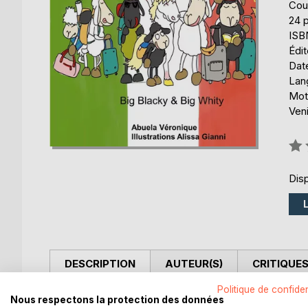
Cou
24 
ISB
Édi
Date
Lang
Mots
Veni
Éval
0%
Disp
DESCRIPTION
AUTEUR(S)
CRITIQUES
Politique de confiden
Grâce à la licorne, la famille de Big Blacky et de
Nous respectons la protection des données