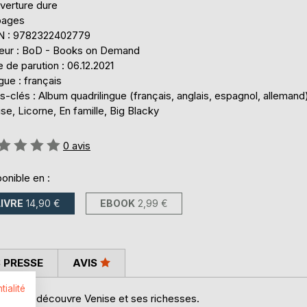
verture dure
pages
N : 9782322402779
teur : BoD - Books on Demand
 de parution : 06.12.2021
ue : français
-clés : Album quadrilingue (français, anglais, espagnol, allemand
se, Licorne, En famille, Big Blacky
uation:
0
avis
onible en :
LIVRE
14,90 €
EBOOK
2,99 €
 PRESSE
AVIS
tialité
 Big Whity découvre Venise et ses richesses.