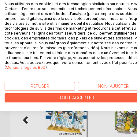
Nous utilisons des cookies et des technologies similaires sur notre site 
La familia de Big Blacky y Big Whity descubre Ven
Certains d'entre eux sont essentiels et techniquement nécessaires. Nous
utilisons également des méthodes d'analyse (par exemple des cookies 
empreintes digitales, ainsi que le suivi côté serveur) pour mesurer la fré
Thanks to the unicorn, Big Blacky and Big Whity's 
des visites sur notre site et la manière dont il est utilisé. Nous utilisons de
technologies de suivi à des fins de marketing et recourons à cet effet au 
côté serveur ainsi qu'à des fournisseurs tiers, ce qui permet d'utiliser des
Mit dem Einhorn als Reiseführer entdeckt die Fami
cookies, des empreintes digitales, des pixels de suivi et des adresses IP
Big Blacky und Big Whity Venedig und seine viele
tous les appareils. Nous intégrons également sur notre site des contenus 
provenant d'autres fournisseurs (plateformes vidéo). Nous n'avons aucu
influence sur le traitement ultérieur des données et sur un éventuel tracki
le fournisseur tiers. Par votre réglage, vous acceptez les processus décri
dessus. Vous pouvez révoquer votre consentement avec effet pour l'aven
D’AUTRES TITRES À D
(
Mentions légales BoD
)
REFUSER
NON, AJUSTER
TOUT ACCEPTER
 cigales
ique
e