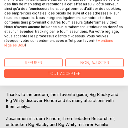
des fins de marketing et recourons à cet effet au suivi côté serveur
ainsi qu'à des fournisseurs tiers, ce qui permet d'utiliser des cookies,
des empreintes digitales, des pixels de suivi et des adresses IP sur
tous les appareils. Nous intégrons également sur notre site des
contenus tiers provenant d'autres fournisseurs (plateformes vidéo).
Nous n'avons aucune influence sur le traitement ultérieur des données
DESCRIPTION
et sur un éventuel tracking par le fournisseur tiers. Par votre réglage,
vous acceptez les processus décrits ci-dessus. Vous pouvez
révoquer votre consentement avec effet pour l'avenir. (
Mentions
légales BoD
)
Grâce à la licorne, leur guide préférée, Big Blacky et Big
Whity découvrent en famille la Floride et ses multiples
attractions...
REFUSER
NON, AJUSTER
La familia de Big Blacky y Big Whity descubre Florida y sus
TOUT ACCEPTER
múltiples atracciones en compañía del unicornio, su guía
favorito...
Thanks to the unicorn, their favorite guide, Big Blacky and
Big Whity discover Florida and its many attractions with
their family...
Zusammen mit dem Einhorn, ihrem liebsten Reiseführer,
entdecken Big Blacky und Big Whity mit ihrer Familie