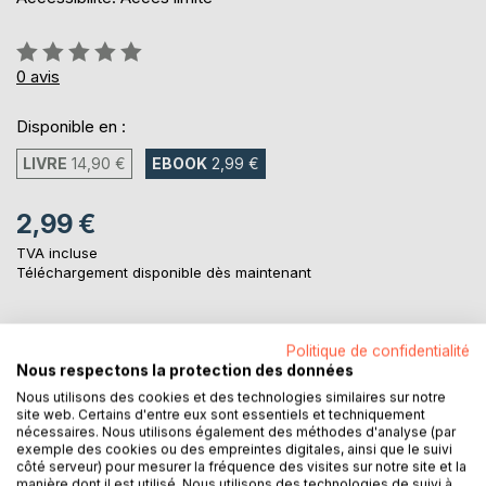
Évaluation:
0%
0
avis
Disponible en :
LIVRE
14,90 €
EBOOK
2,99 €
2,99 €
TVA incluse
Téléchargement disponible dès maintenant
AJOUTER AU PANIER
Politique de confidentialité
Nous respectons la protection des données
Nous utilisons des cookies et des technologies similaires sur notre
Ajouter à ma liste d'envies
site web. Certains d'entre eux sont essentiels et techniquement
nécessaires. Nous utilisons également des méthodes d'analyse (par
Laisser un avis
exemple des cookies ou des empreintes digitales, ainsi que le suivi
côté serveur) pour mesurer la fréquence des visites sur notre site et la
manière dont il est utilisé. Nous utilisons des technologies de suivi à