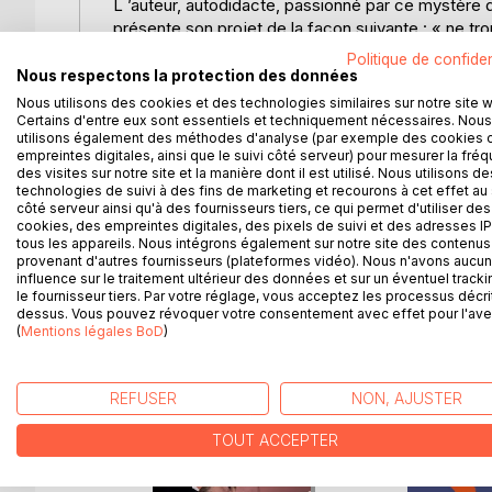
L ’auteur, autodidacte, passionné par ce mystère de
présente son projet de la façon suivante : « ne tro
interrogations, ce à quoi me conduisaient mes propr
Politique de confiden
l’écrire ». Ce qu’il fait ici.
Nous respectons la protection des données
Nous utilisons des cookies et des technologies similaires sur notre site 
Ce petit ouvrage donne un aperçu assez complet de
Certains d'entre eux sont essentiels et techniquement nécessaires. Nous
utilisons également des méthodes d'analyse (par exemple des cookies 
Platon. En exposant d’abord les données du probl
empreintes digitales, ainsi que le suivi côté serveur) pour mesurer la fré
proposées, avant d’aboutir, en privilégiant une 
des visites sur notre site et la manière dont il est utilisé. Nous utilisons de
empreinte de réalisme, à des conclusions, dont il
technologies de suivi à des fins de marketing et recourons à cet effet au 
côté serveur ainsi qu'à des fournisseurs tiers, ce qui permet d'utiliser des
celles qui existent – sujettes à discussion... y co
cookies, des empreintes digitales, des pixels de suivi et des adresses IP
enquête, de manière claire et vivante, devrait plair
tous les appareils. Nous intégrons également sur notre site des contenus 
s’intéressent à la question.
provenant d'autres fournisseurs (plateformes vidéo). Nous n'avons aucu
influence sur le traitement ultérieur des données et sur un éventuel tracki
le fournisseur tiers. Par votre réglage, vous acceptez les processus décri
dessus. Vous pouvez révoquer votre consentement avec effet pour l'aven
(
Mentions légales BoD
)
D’AUTRES TITRES À D
REFUSER
NON, AJUSTER
TOUT ACCEPTER