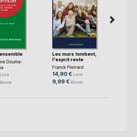
 ensemble
Les murs tombent,
La Bu
l'esprit reste
deux
nne Douma-
Franck Pierrard
Alexan
na
14,90 €
9,99
Livre
Livre
9,99 €
4,49
Ebook
Ebook