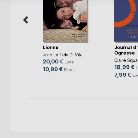
Assiégée
Lionne
Journal d
Ogresse
Julie La Tela Di Vita
Claire Squa
20,00 €
e
Livre
18,99 €
L
10,99 €
k
Ebook
7,99 €
Eb