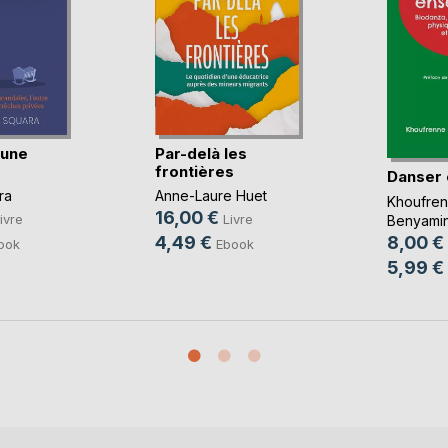
'une
Par-delà les
frontières
Danser
ra
Anne-Laure Huet
Khoufre
16,00 €
ivre
Livre
Benyami
8,00 €
4,49 €
ook
Ebook
5,99 €