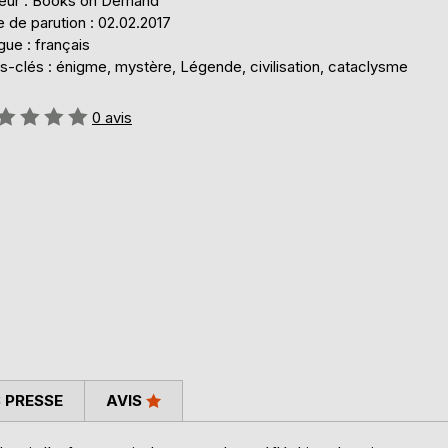
teur : Books on Demand
 de parution : 02.02.2017
ue : français
s-clés : énigme, mystère, Légende, civilisation, cataclysme
uation:
0
avis
 PRESSE
AVIS