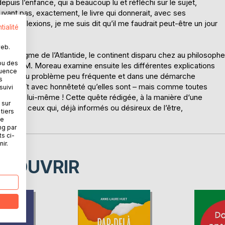
puis l’enfance, qui a beaucoup lu et réfléchi sur le sujet,
uvant pas, exactement, le livre qui donnerait, avec ses
es réflexions, je me suis dit qu’il me faudrait peut-être un jour
tialité
web.
 l’énigme de l’Atlantide, le continent disparu chez au philosophe
ou des
ème, P.M. Moreau examine ensuite les différentes explications
quence
approche du problème peu fréquente et dans une démarche
s
 reconnaît avec honnêteté qu’elles sont – mais comme toutes
suivi
mpris par lui-même ! Cette quête rédigée, à la manière d‘une
 sur
e à tous ceux qui, déjà informés ou désireux de l’être,
tiers
ne
ng par
ts ci-
ir.
ÉCOUVRIR