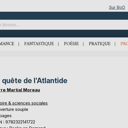
Sur BoD
MANCE
FANTASTIQUE
POÉSIE
PRATIQUE
PR
 quête de l'Atlantide
rre Martial Moreau
oire & sciences sociales
verture souple
 pages
N : 9782322141722