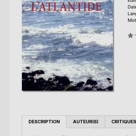
Édi
Date
Lang
Mot
Éval
0%
DESCRIPTION
AUTEUR(S)
CRITIQUES