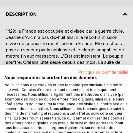
DESCRIPTION
1429: la France est occupée et divisée par la guerre civile.
Jeanne d'Arc n'a pas dix-huit ans. Elle reçoit la mission
divine de secourir le roi et libérer la France. Elle n'est pas
prise au sérieux par la noblesse et le clergé incapables de
mettre fin aux massacres. L'Etat est inexistant. Le peuple
souffre. Orléans lutte seule depuis des mois. La suite de
l'histoire est plus ou moins connue. Le propos n'est pas de
Politique de confidentialité
faire un panégyrique du seul héros féminin de l'histoire de
Nous respectons la protection des données
France, ni même de tirer un portrait pamphlétaire. Des
Nous utilisons des cookies et des technologies similaires sur notre
écrivains célèbres se sont livrés à cet exercice. Partons
site web. Certains d'entre eux sont essentiels et techniquement
avec elle dans ces deux ans d'aventure, soyons au
nécessaires. Nous utilisons également des méthodes d'analyse (par
spectacle de la reconstitution des routes, des villes
exemple des cookies ou des empreintes digitales, ainsi que le suivi
côté serveur) pour mesurer la fréquence des visites sur notre site et la
traversées et des maisons encore existantes où elle a
manière dont il est utilisé. Nous utilisons des technologies de suivi à
séjourné, soyons témoins de ses batailles politiques et
des fins de marketing et recourons à cet effet au suivi côté serveur
militaires. Nous découvrons un roi toujours indécis porté
ainsi qu'à des fournisseurs tiers, ce qui permet d'utiliser des cookies,
des empreintes digitales, des pixels de suivi et des adresses IP sur
par les évènements; habitants et soldats enthousiastes
tous les appareils. Nous intégrons également sur notre site des
pleins d'espoir qui se rallient à sa bannière. Les
contenus tiers provenant d'autres fournisseurs (plateformes vidéo).