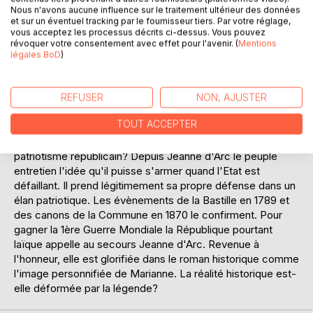
conséquences politiques sont considérables. Dans ce
Nous n'avons aucune influence sur le traitement ultérieur des données
et sur un éventuel tracking par le fournisseur tiers. Par votre réglage,
monde où Isabeau de Bavière avait signé à Troyes la mort
vous acceptez les processus décrits ci-dessus. Vous pouvez
de la France, dans ce monde où le dauphin doutait d'être le
révoquer votre consentement avec effet pour l'avenir. (
Mentions
dauphin, la France d'être la France, l'armée d'être une
légales BoD
)
armée, elle refit l'armée, le roi, la France. Le pouvoir
monarchique se renforce détriment des féodaux tandis
que le peuple aspire à passer l'occupant. Le passage de
REFUSER
NON, AJUSTER
Jeanne ne fut-il que celui d'une comète qui aurait laissé
TOUT ACCEPTER
uniquement les poussières d'une légende, colportée par la
propagande royaliste, contrôlée par l'Eglise, relayée par le
patriotisme républicain? Depuis Jeanne d'Arc le peuple
entretien l'idée qu'il puisse s'armer quand l'Etat est
défaillant. Il prend légitimement sa propre défense dans un
élan patriotique. Les évènements de la Bastille en 1789 et
des canons de la Commune en 1870 le confirment. Pour
gagner la 1ère Guerre Mondiale la République pourtant
laïque appelle au secours Jeanne d'Arc. Revenue à
l'honneur, elle est glorifiée dans le roman historique comme
l'image personnifiée de Marianne. La réalité historique est-
elle déformée par la légende?