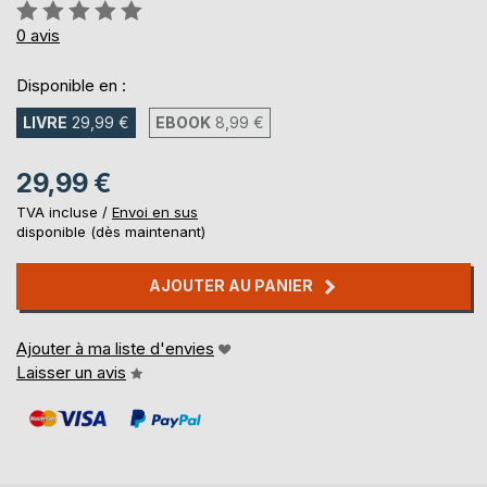
Évaluation:
0%
0
avis
Disponible en :
LIVRE
29,99 €
EBOOK
8,99 €
29,99 €
TVA incluse /
Envoi en sus
disponible (dès maintenant)
AJOUTER AU PANIER
Ajouter à ma liste d'envies
Laisser un avis