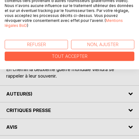
contenus tiers provenant d'autres fournisseurs (plateformes vidéo).
Nous n'avons aucune influence sur le traitement ultérieur des données
et sur un éventuel tracking par le fournisseur tiers. Par votre réglage,
vous acceptez les processus décrits ci-dessus. Vous pouvez
révoquer votre consentement avec effet pour l'avenir. (
Mentions
légales BoD
)
DESCRIPTION
REFUSER
NON, AJUSTER
Des amis dans l'Ouest de la France , leurs destins, leurs
TOUT ACCEPTER
amours à la fin du vingtième siècle.
En chemin la deuxième guerre mondiale viendra se
rappeler à leur souvenir.
AUTEUR(S)
CRITIQUES PRESSE
AVIS