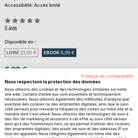
Accessibilité: Accès limité
Évaluation:
0%
0
avis
Disponible en :
LIVRE
23,00 €
EBOOK
6,99 €
6,99 €
Politique de confidentialité
TVA incluse
Nous respectons la protection des données
Téléchargement disponible dès maintenant
Nous utilisons des cookies et des technologies similaires sur notre
site web. Certains d'entre eux sont essentiels et techniquement
nécessaires. Nous utilisons également des méthodes d'analyse (par
exemple des cookies ou des empreintes digitales, ainsi que le suivi
AJOUTER AU PANIER
côté serveur) pour mesurer la fréquence des visites sur notre site et la
manière dont il est utilisé. Nous utilisons des technologies de suivi à
des fins de marketing et recourons à cet effet au suivi côté serveur
Ajouter à ma liste d'envies
ainsi qu'à des fournisseurs tiers, ce qui permet d'utiliser des cookies,
Laisser un avis
des empreintes digitales, des pixels de suivi et des adresses IP sur
tous les appareils. Nous intégrons également sur notre site des