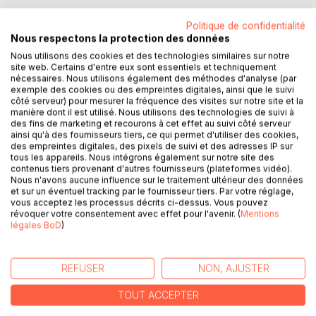
Qui aurait pu prédire que, Jeanne, bordelaise d'origine, née
Politique de confidentialité
de "bonne famille", allait se retrouver à vivre, en quelques
Nous respectons la protection des données
mois, ce qu'elle n'avait encore jamais vécu en 40 ans? Elle
Nous utilisons des cookies et des technologies similaires sur notre
repense alors son existence, propulsée à des milliers de
site web. Certains d'entre eux sont essentiels et techniquement
kilomètres de sa zone de confort. Enfin, confort, un bien
nécessaires. Nous utilisons également des méthodes d'analyse (par
exemple des cookies ou des empreintes digitales, ainsi que le suivi
grand mot pour décrire sa vie dont elle voyait les
côté serveur) pour mesurer la fréquence des visites sur notre site et la
fondations s'écrouler, jour après jour.
manière dont il est utilisé. Nous utilisons des technologies de suivi à
des fins de marketing et recourons à cet effet au suivi côté serveur
L'ampleur du champ de ruines, elle-même ne le connaissait
ainsi qu'à des fournisseurs tiers, ce qui permet d'utiliser des cookies,
des empreintes digitales, des pixels de suivi et des adresses IP sur
pas. Ensemble, ils font le grand saut. Puis, 3 mois et 15 000
tous les appareils. Nous intégrons également sur notre site des
kilomètres plus tard, elle se retrouve rattrapée par son
contenus tiers provenant d'autres fournisseurs (plateformes vidéo).
destin. Rester ou partir de Bali? Pas vraiment eu le temps
Nous n'avons aucune influence sur le traitement ultérieur des données
et sur un éventuel tracking par le fournisseur tiers. Par votre réglage,
de répondre à cette question. Elle a été kidnappée, un
vous acceptez les processus décrits ci-dessus. Vous pouvez
soir...
révoquer votre consentement avec effet pour l'avenir. (
Mentions
légales BoD
)
Guidée, ensorcelée, entraînée dans des tourbillons de
sphères aussi sombres que lumineuses, elle côtoie, les
anges et les démons. Elle flirte sur "l'île des Dieux".
REFUSER
NON, AJUSTER
Trimbalée, secouée, charriée puis transportée jusqu'à La
TOUT ACCEPTER
Rencontre, celle qui modifiera sa destinée.