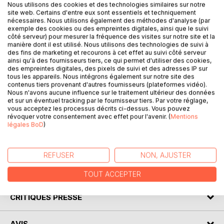
Nous utilisons des cookies et des technologies similaires sur notre
site web. Certains d'entre eux sont essentiels et techniquement
nécessaires. Nous utilisons également des méthodes d'analyse (par
DESCRIPTION
exemple des cookies ou des empreintes digitales, ainsi que le suivi
côté serveur) pour mesurer la fréquence des visites sur notre site et la
manière dont il est utilisé. Nous utilisons des technologies de suivi à
des fins de marketing et recourons à cet effet au suivi côté serveur
« L'image se suffit à elle-même. Les mots, bien souvent,
ainsi qu'à des fournisseurs tiers, ce qui permet d'utiliser des cookies,
n'ont pas sa puissance, même s'ils sollicitent davantage
des empreintes digitales, des pixels de suivi et des adresses IP sur
tous les appareils. Nous intégrons également sur notre site des
notre imagination.
contenus tiers provenant d'autres fournisseurs (plateformes vidéo).
Photos et tableaux m'ont inspiré des destins de femmes et
Nous n'avons aucune influence sur le traitement ultérieur des données
d'hommes d'hier et d'aujourd'hui. Ils disent leur époque
et sur un éventuel tracking par le fournisseur tiers. Par votre réglage,
vous acceptez les processus décrits ci-dessus. Vous pouvez
mais tracent aussi l'éternel sillon de l'existence humaine.
révoquer votre consentement avec effet pour l'avenir. (
Mentions
Je me suis immiscée dans leur vie, en toute indiscrétion,
légales BoD
)
cherchant à comprendre ce qui se jouait ici ou simplement
laissant ma créativité s'emparer de la scène. »
REFUSER
NON, AJUSTER
AUTEUR(S)
TOUT ACCEPTER
CRITIQUES PRESSE
AVIS