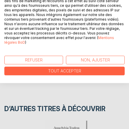
des fins de marketing et recourons à cet effet au suivi côté serveur
Vous serez étonné de ses raisonnements étranges et
ainsi qu'à des fournisseurs tiers, ce qui permet d'utiliser des cookies,
des empreintes digitales, des pixels de suivi et des adresses IP sur
complexes, mais vous trouverez certainement dans toutes
tous les appareils. Nous intégrons également sur notre site des
ses divagations un petit quelque chose qui vous touchera
contenus tiers provenant d'autres fournisseurs (plateformes vidéo).
au plus profond de vous-même.
Nous n'avons aucune influence sur le traitement ultérieur des données
et sur un éventuel tracking par le fournisseur tiers. Par votre réglage,
vous acceptez les processus décrits ci-dessus. Vous pouvez
révoquer votre consentement avec effet pour l'avenir. (
Mentions
AUTEUR(S)
légales BoD
)
CRITIQUES PRESSE
REFUSER
NON, AJUSTER
AVIS
TOUT ACCEPTER
D’AUTRES TITRES À DÉCOUVRIR