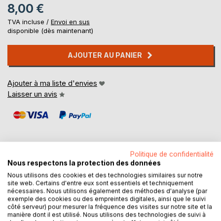
8,00 €
TVA incluse /
Envoi en sus
disponible (dès maintenant)
AJOUTER AU PANIER
Ajouter à ma liste d'envies
Laisser un avis
Politique de confidentialité
Nous respectons la protection des données
DESCRIPTION
Nous utilisons des cookies et des technologies similaires sur notre
site web. Certains d'entre eux sont essentiels et techniquement
nécessaires. Nous utilisons également des méthodes d'analyse (par
Suivez les remous du cœur de celle que
exemple des cookies ou des empreintes digitales, ainsi que le suivi
côté serveur) pour mesurer la fréquence des visites sur notre site et la
la vie a écorché...
manière dont il est utilisé. Nous utilisons des technologies de suivi à
Vous allez rire, vous allez pleurer.