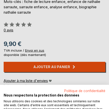
Mots-clés : fiche de lecture enfance, enfance de nathalie
sarraute, sarraute enfance, analyse enfance, biographie
nathalie sarraute
Évaluation:
0%
0
avis
9,90 €
TVA incluse /
Envoi en sus
disponible (dès maintenant)
AJOUTER AU PANIER
Ajouter à ma liste d'envies
Laisser un avis
Politique de confidentialité
Nous respectons la protection des données
Nous utilisons des cookies et des technologies similaires sur notre
site web. Certains d'entre eux sont essentiels et techniquement
nécessaires. Nous utilisons également des méthodes d'analyse (par