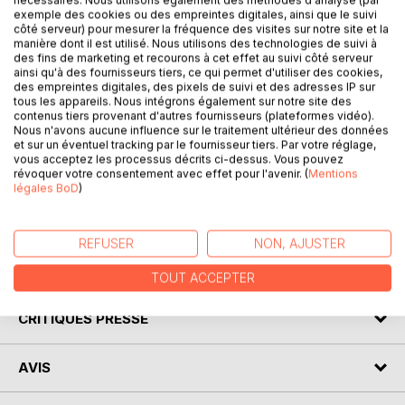
exemple des cookies ou des empreintes digitales, ainsi que le suivi
côté serveur) pour mesurer la fréquence des visites sur notre site et la
manière dont il est utilisé. Nous utilisons des technologies de suivi à
DESCRIPTION
des fins de marketing et recourons à cet effet au suivi côté serveur
ainsi qu'à des fournisseurs tiers, ce qui permet d'utiliser des cookies,
des empreintes digitales, des pixels de suivi et des adresses IP sur
tous les appareils. Nous intégrons également sur notre site des
Venez découvrir l'autobiographie de Nathalie Sarraute
contenus tiers provenant d'autres fournisseurs (plateformes vidéo).
grâce à une analyse littéraire de référence ! Confiée à un
Nous n'avons aucune influence sur le traitement ultérieur des données
spécialiste, cette fiche de lecture a été conçue avec clarté
et sur un éventuel tracking par le fournisseur tiers. Par votre réglage,
vous acceptez les processus décrits ci-dessus. Vous pouvez
et professionnalisme. Cet ouvrage contient la biographie
révoquer votre consentement avec effet pour l'avenir. (
Mentions
de l'écrivain, le résumé détaillé, le mouvement littéraire, le
légales BoD
)
contexte de publication de l'œuvre et l'analyse complète.
Retrouvez tous nos titres sur : www.fichedelecture.fr.
REFUSER
NON, AJUSTER
AUTEUR(S)
TOUT ACCEPTER
CRITIQUES PRESSE
AVIS