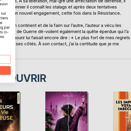
 rebelles. À sa libération, mal-gré une affectation de défense, il
suivi
ait prisonnier il connaît les stalags et après deux tentatives
contracte un nouvel engagement, cette fois dans la Résistance.
 sur
tiers
ne
 sur un continent et de la faim sur l’autre, l’auteur a vécu les
ng par
uvenirs de Guerre dé-voilent également la quête éperdue qui l’a
ts ci-
ir.
de mourir lui faisait encore dire : « Le plus fort de mes regrets
vivre à ses côtés. À son contact, j’ai la certitude que je me
ÉCOUVRIR