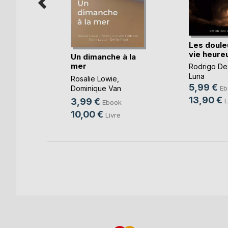
Les doule
vie heure
ours
Un dimanche à la
mer
Rodrigo De
oso
Luna
Rosalie Lowie
,
k
5,99 €
Dominique Van
Eb
e
Cotthem
, ...
13,90 €
3,99 €
L
Ebook
10,00 €
Livre