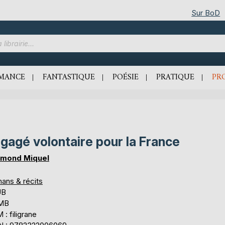
Sur BoD
MANCE
FANTASTIQUE
POÉSIE
PRATIQUE
PR
gagé volontaire pour la France
mond Miquel
ans & récits
UB
 MB
: filigrane