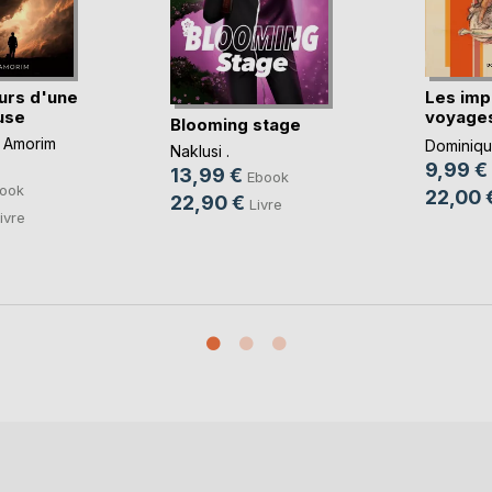
urs d'une
Les imp
use
voyages
Blooming stage
imbéc(..
 Amorim
Dominique
Naklusi .
9,99 €
13,99 €
Ebook
ook
22,00 
22,90 €
Livre
ivre