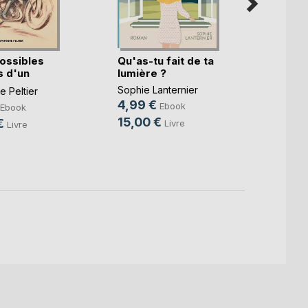
ossibles
Qu'as-tu fait de ta
Gusta
 d'un
lumière ?
Thoma
.)
Sophie Lanternier
 Peltier
6,99
4,99 €
Ebook
Ebook
19,9
15,00 €
€
Livre
Livre