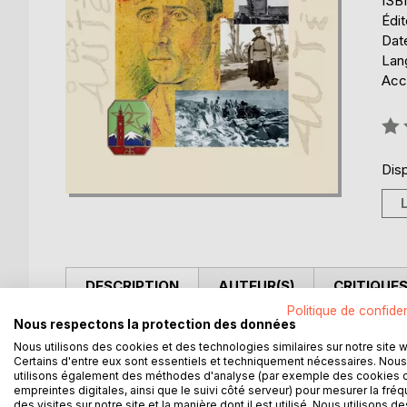
ISB
Édi
Date
Lang
Acce
Éval
0%
Disp
DESCRIPTION
AUTEUR(S)
CRITIQUES
Politique de confiden
Nous respectons la protection des données
De ses racines quercinoises, Raymond Miquel (1914 –
Nous utilisons des cookies et des technologies similaires sur notre site 
Certains d'entre eux sont essentiels et techniquement nécessaires. Nous
Orphelin de guerre, après une âpre jeu-nesse passé
utilisons également des méthodes d'analyse (par exemple des cookies 
cation du Maroc et reçoit le baptême du feu à 18 a
empreintes digitales, ainsi que le suivi côté serveur) pour mesurer la fré
des visites sur notre site et la manière dont il est utilisé. Nous utilisons de