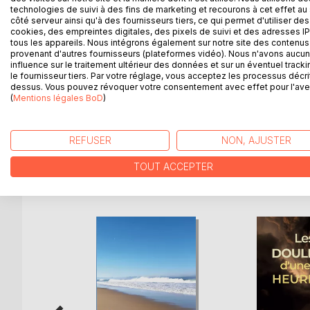
à la recherche de puits incertains sous les tirs des
technologies de suivi à des fins de marketing et recourons à cet effet au 
rempile pour prendre part à la Bataille de France. F
côté serveur ainsi qu'à des fournisseurs tiers, ce qui permet d'utiliser des
d’évasion il est déporté en Ukraine. Rapatrié, il 
cookies, des empreintes digitales, des pixels de suivi et des adresses IP
tous les appareils. Nous intégrons également sur notre site des contenus 
provenant d'autres fournisseurs (plateformes vidéo). Nous n'avons aucu
Pendant ces douze années où il a souffert de la soif
influence sur le traitement ultérieur des données et sur un éventuel tracki
heures les plus sombres de son existence. Ses So
le fournisseur tiers. Par votre réglage, vous acceptez les processus décri
dessus. Vous pouvez révoquer votre consentement avec effet pour l'aven
tenu debout dans ses engagements et qui peu avant 
(
Mentions légales BoD
)
est de n’avoir pas connu mon père et de n’avoir pu 
serais beaucoup amélioré. »
REFUSER
NON, AJUSTER
TOUT ACCEPTER
D’AUTRES TITRES À D