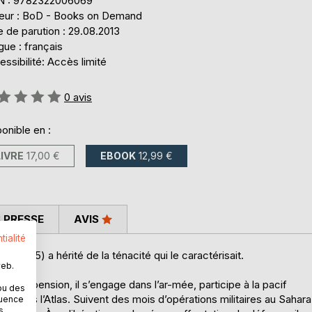
N : 9782322006069
teur : BoD - Books on Demand
 de parution : 29.08.2013
ue : français
ssibilité: Accès limité
uation:
0
avis
onible en :
LIVRE
17,00 €
EBOOK
12,99 €
 PRESSE
AVIS
tialité
 1995) a hérité de la ténacité qui le caractérisait.
web.
e en pension, il s’engage dans l’ar-mée, participe à la pacif
ou des
ns dans l’Atlas. Suivent des mois d’opérations militaires au Sahara
quence
s