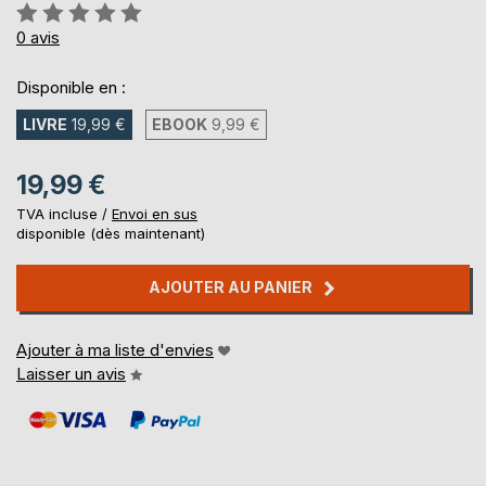
Évaluation:
0%
0
avis
Disponible en :
LIVRE
19,99 €
EBOOK
9,99 €
19,99 €
TVA incluse /
Envoi en sus
disponible (dès maintenant)
AJOUTER AU PANIER
Ajouter à ma liste d'envies
Laisser un avis