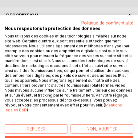
DESCRIPTION
Politique de confidentialité
Nous respectons la protection des données
This book is an attempt to cover the history,
Nous utilisons des cookies et des technologies similaires sur notre
language and culture of two most famous
site web. Certains d'entre eux sont essentiels et techniquement
superpowers of the 20th and 21st centuries and
nécessaires. Nous utilisons également des méthodes d'analyse (par
exemple des cookies ou des empreintes digitales, ainsi que le suivi
evaluate their impact, glory and tribulations. Like a
côté serveur) pour mesurer la fréquence des visites sur notre site et la
man's life, it has its ups and downs which can
manière dont il est utilisé. Nous utilisons des technologies de suivi à
balance his human value, shared between qualities
des fins de marketing et recourons à cet effet au suivi côté serveur
ainsi qu'à des fournisseurs tiers, ce qui permet d'utiliser des cookies,
and shortcomings. This is a rather optimistic goal to
des empreintes digitales, des pixels de suivi et des adresses IP sur
try and summarize the long Anglo-Saxon history
tous les appareils. Nous intégrons également sur notre site des
from the Stonehenge era to Donald Trump's Proud
contenus tiers provenant d'autres fournisseurs (plateformes vidéo).
Nous n'avons aucune influence sur le traitement ultérieur des données
Boys' storming of the Capitol; many centuries
et sur un éventuel tracking par le fournisseur tiers. Par votre réglage,
indeed. This is in what concerns the people of these
vous acceptez les processus décrits ci-dessus. Vous pouvez
great nations. As far as their language is concerned
révoquer votre consentement avec effet pour l'avenir. (
Mentions
légales BoD
)
English, it is a great language with a long history
(Old, Middle and Modern). It is the language of
Shakespeare.
REFUSER
NON, AJUSTER