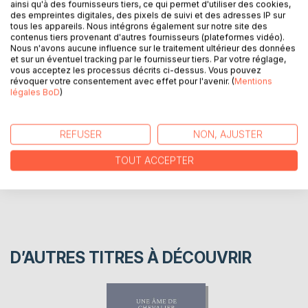
ainsi qu'à des fournisseurs tiers, ce qui permet d'utiliser des cookies,
des empreintes digitales, des pixels de suivi et des adresses IP sur
tous les appareils. Nous intégrons également sur notre site des
C'est dans un monde sombre que j'apprend à vivre et non
contenus tiers provenant d'autres fournisseurs (plateformes vidéo).
Nous n'avons aucune influence sur le traitement ultérieur des données
pas seulement exister.
et sur un éventuel tracking par le fournisseur tiers. Par votre réglage,
vous acceptez les processus décrits ci-dessus. Vous pouvez
révoquer votre consentement avec effet pour l'avenir. (
Mentions
AUTEUR(S)
légales BoD
)
CRITIQUES PRESSE
REFUSER
NON, AJUSTER
TOUT ACCEPTER
AVIS
D’AUTRES TITRES À DÉCOUVRIR