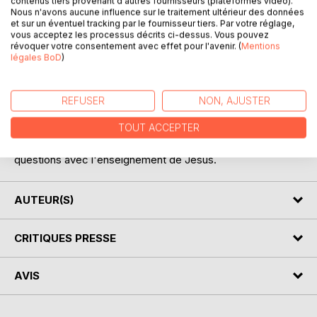
contenus tiers provenant d'autres fournisseurs (plateformes vidéo).
Nous n'avons aucune influence sur le traitement ultérieur des données
et sur un éventuel tracking par le fournisseur tiers. Par votre réglage,
Enseigne-nous à prier est inspiré de la demande des
vous acceptez les processus décrits ci-dessus. Vous pouvez
apôtre à Jésus.
révoquer votre consentement avec effet pour l'avenir. (
Mentions
Il est bien vrai que la prière fait parti de la vie de l'homme
légales BoD
)
depuis nos ancêtres. Cependant, des questions telle que:
comment prier? Dois-je prier? Pourquoi dois-je prier? Que
veut dire prière? Ces questions semblent sans réponse
REFUSER
NON, AJUSTER
pour la plupart de nous y compris les enfants de Dieu.
TOUT ACCEPTER
Enseigne-nous à prier apporte les réponses à ces
questions avec l'enseignement de Jésus.
AUTEUR(S)
CRITIQUES PRESSE
AVIS